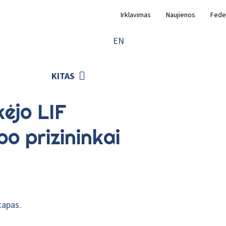
Irklavimas
Naujienos
Fede
EN
KITAS
kėjo LIF
po prizininkai
tapas.