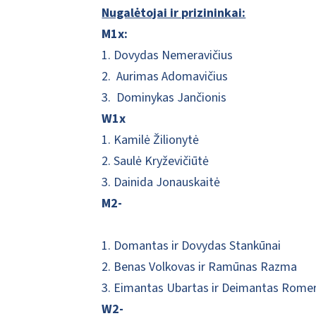
Nugalėtojai ir prizininkai:
M1x:
1. Dovydas Nemeravičius
2. Aurimas Adomavičius
3. Dominykas Jančionis
W1x
1. Kamilė Žilionytė
2. Saulė Kryževičiūtė
3. Dainida Jonauskaitė
M2-
1. Domantas ir Dovydas Stankūnai
2. Benas Volkovas ir Ramūnas Razma
3. Eimantas Ubartas ir Deimantas Romer
W2-