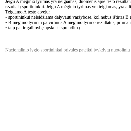
Jeigu A mėginio tyrimas yra neigiamas, duomenis apie testo rezultatus 
rezultatą sportininkui. Jeigu A mėginio tyrimas yra teigiamas, yra atl
Teigiamo A testo atveju:
• sportininkui neleidžiama dalyvauti varžybose, kol nebus ištirtas B m
• B mėginio tyrimui patvirtinus A mėginio tyrimo rezultatus, priimam
• taip pat ir galimybę apskųsti sprendimą.
Nacionalinio lygio sportininkai privalės pateikti įvykdytų nuotolinių
Kontaktai
Naujienos
Nariai
Renginiai
Dokument