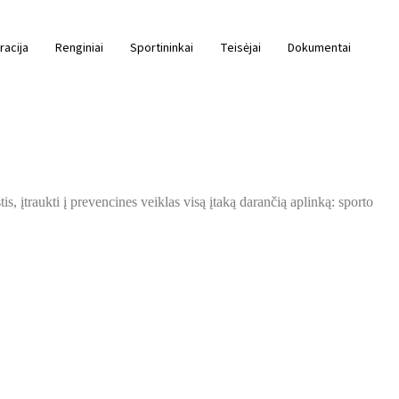
racija
Renginiai
Sportininkai
Teisėjai
Dokumentai
is, įtraukti į prevencines veiklas visą įtaką darančią aplinką: sporto