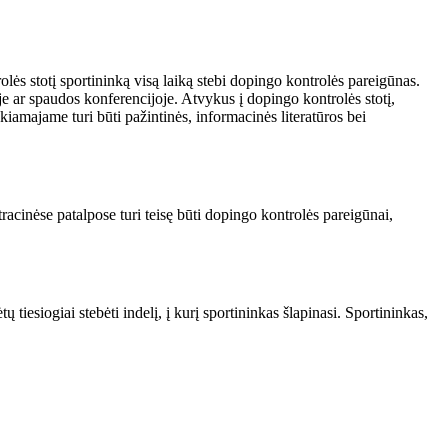
ės stotį sportininką visą laiką stebi dopingo kontrolės pareigūnas.
je ar spaudos konferencijoje. Atvykus į dopingo kontrolės stotį,
iamajame turi būti pažintinės, informacinės literatūros bei
racinėse patalpose turi teisę būti dopingo kontrolės pareigūnai,
 tiesiogiai stebėti indelį, į kurį sportininkas šlapinasi. Sportininkas,