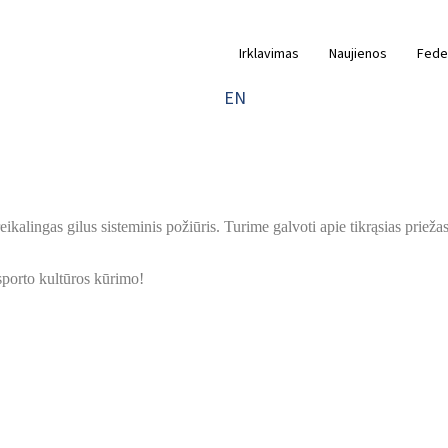
Irklavimas
Naujienos
Fede
EN
ikalingas gilus sisteminis požiūris. Turime galvoti apie tikrąsias priežast
 sporto kultūros kūrimo!