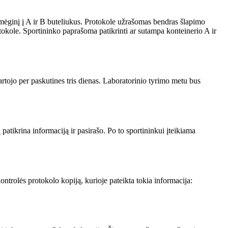
i mėginį į A ir B buteliukus. Protokole užrašomas bendras šlapimo
tokole. Sportininko paprašoma patikrinti ar sutampa konteinerio A ir
artojo per paskutines tris dienas. Laboratorinio tyrimo metu bus
patikrina informaciją ir pasirašo. Po to sportininkui įteikiama
trolės protokolo kopiją, kurioje pateikta tokia informacija: