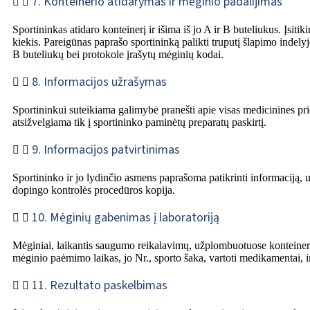
7. Konteinerio atidarymas ir mėginio padalijimas
Sportininkas atidaro konteinerį ir išima iš jo A ir B buteliukus. Įs
kiekis. Pareigūnas paprašo sportininką palikti truputį šlapimo indel
B buteliukų bei protokole įrašytų mėginių kodai.
8. Informacijos užrašymas
Sportininkui suteikiama galimybė pranešti apie visas medicinines pri
atsižvelgiama tik į sportininko paminėtų preparatų paskirtį.
9. Informacijos patvirtinimas
Sportininko ir jo lydinčio asmens paprašoma patikrinti informaciją, u
dopingo kontrolės procedūros kopija.
10. Mėginių gabenimas į laboratoriją
Mėginiai, laikantis saugumo reikalavimų, užplombuotuose konteineriuo
mėginio paėmimo laikas, jo Nr., sporto šaka, vartoti medikamentai, in
11. Rezultato paskelbimas