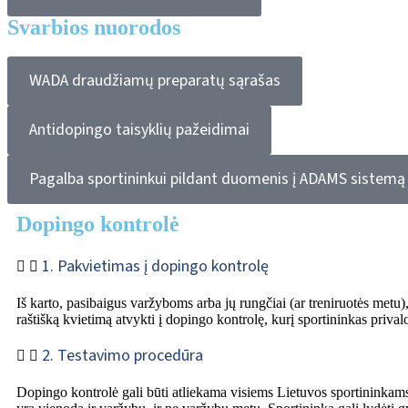
Svarbios nuorodos
WADA draudžiamų preparatų sąrašas
Antidopingo taisyklių pažeidimai
Pagalba sportininkui pildant duomenis į ADAMS sistemą
Dopingo kontrolė
1. Pakvietimas į dopingo kontrolę
Iš karto, pasibaigus varžyboms arba jų rungčiai (ar treniruotės metu
raštišką kvietimą atvykti į dopingo kontrolę, kurį sportininkas privalo
2. Testavimo procedūra
Dopingo kontrolė gali būti atliekama visiems Lietuvos sportininkams