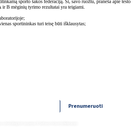
titinkamą sporto šakos federaciją. Ši, savo ruožtu, praneša apie testo
A ir B mėginių tyrimo rezultatai yra teigiami.
aboratorijoje;
nas sportininkas turi teisę būti išklausytas;
Prenumeruoti
sutinkate gauti naujienas iš Lietuvos irklavimo federacijos.