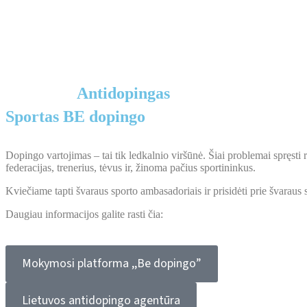
Antidopingas
Sportas BE dopingo
Dopingo vartojimas – tai tik ledkalnio viršūnė. Šiai problemai spręsti re
federacijas, trenerius, tėvus ir, žinoma pačius sportininkus.
Kviečiame tapti švaraus sporto ambasadoriais ir prisidėti prie švaraus
Daugiau informacijos galite rasti čia:
Mokymosi platforma ,,Be dopingo”
Lietuvos antidopingo agentūra