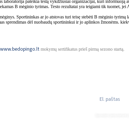
laboratorija pateikia testą vykdžiusiai organizacijai, kuri informuoją a
iekamas B mėginio tyrimas. Testo rezultatai yra teigiami tik tuomet, jei 
ėginys. Sportininkas ar jo atstovas turi teisę stebėti B mėginio tyrimą l
as sprendimas dėl nuobaudų sportininkui ir jo aplinkos žmonėms. kiekvie
www.bedopingo.lt
mokymų sertifikatus prieš pirmą sezono startą.
ai
Privatumo politika
Spausdami prenumeruoti jūs 