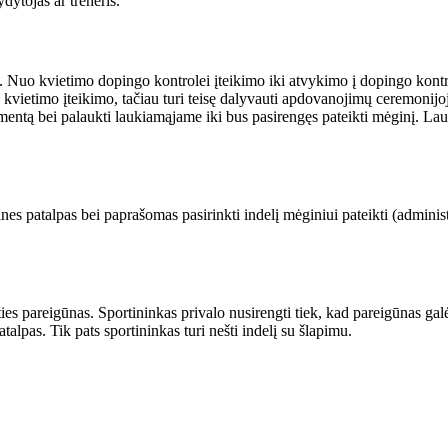
dytojas ar treneris.
Nuo kvietimo dopingo kontrolei įteikimo iki atvykimo į dopingo kontrol
o kvietimo įteikimo, tačiau turi teisę dalyvauti apdovanojimų ceremonijo
entą bei palaukti laukiamąjame iki bus pasirengęs pateikti mėginį. Lauk
nes patalpas bei paprašomas pasirinkti indelį mėginiui pateikti (administ
ies pareigūnas. Sportininkas privalo nusirengti tiek, kad pareigūnas galėtų
talpas. Tik pats sportininkas turi nešti indelį su šlapimu.