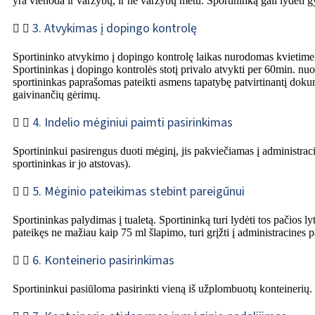
yra vienoda ir varžybų, ir ne varžybų metu. Sportininką gali lydėti gy
3. Atvykimas į dopingo kontrolę
Sportininko atvykimo į dopingo kontrolę laikas nurodomas kvietime. 
Sportininkas į dopingo kontrolės stotį privalo atvykti per 60min. nu
sportininkas paprašomas pateikti asmens tapatybę patvirtinantį dokum
gaivinančių gėrimų.
4. Indelio mėginiui paimti pasirinkimas
Sportininkui pasirengus duoti mėginį, jis pakviečiamas į administraci
sportininkas ir jo atstovas).
5. Mėginio pateikimas stebint pareigūnui
Sportininkas palydimas į tualetą. Sportininką turi lydėti tos pačios lyt
pateikęs ne mažiau kaip 75 ml šlapimo, turi grįžti į administracines pa
6. Konteinerio pasirinkimas
Sportininkui pasiūloma pasirinkti vieną iš užplombuotų konteinerių.