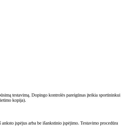
būsimą testavimą. Dopingo kontrolės pareigūnas įteikia sportininkui
vietimo kopija).
 anksto įspėjus arba be išankstinio įspėjimo. Testavimo procedūra