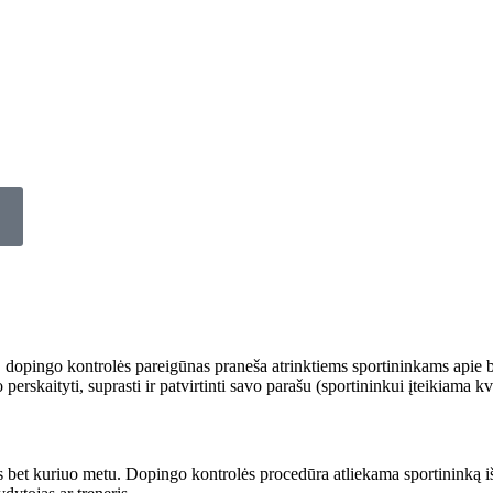
), dopingo kontrolės pareigūnas praneša atrinktiems sportininkams apie 
 perskaityti, suprasti ir patvirtinti savo parašu (sportininkui įteikiama k
 bet kuriuo metu. Dopingo kontrolės procedūra atliekama sportininką iš