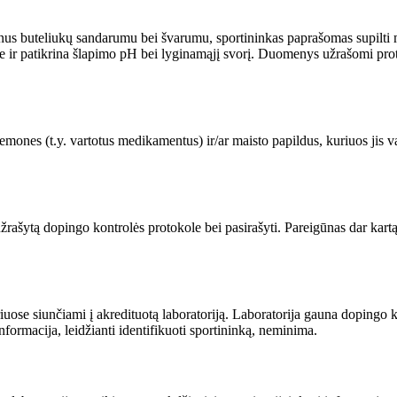
itikinus buteliukų sandarumu bei švarumu, sportininkas paprašomas supilt
yje ir patikrina šlapimo pH bei lyginamąjį svorį. Duomenys užrašomi pro
emones (t.y. vartotus medikamentus) ir/ar maisto papildus, kuriuos jis v
žrašytą dopingo kontrolės protokole bei pasirašyti. Pareigūnas dar kartą 
se siunčiami į akredituotą laboratoriją. Laboratorija gauna dopingo kon
formacija, leidžianti identifikuoti sportininką, neminima.