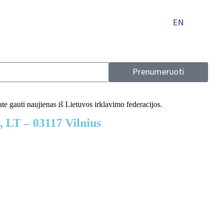
EN
Sportininkai
Teisėjai
Dokumentai
Prenumeruoti
e gauti naujienas iš Lietuvos irklavimo federacijos.
LT – 03117 Vilnius