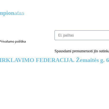
empionatas
Irklavimas
Naujienos
Federacija
Renginiai
Privatumo politika
Spausdami prenumeruoti jūs sutinkat
S IRKLAVIMO FEDERACIJA. Žemaitės g. 6, 