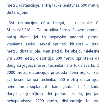
metrų distancijoje, antrą laukė lenktynės 500 metrų
distancijoje.
„Dvi distancijos nėra blogai, – nusijuokė G.
Stankevičiūtė. – Tai suteikia šansą iškovoti medalį
antrą dieną, jei to nepavyko padaryti pirmą.
Vieniems geriau sekasi sprintai, kitiems – 2000
metrų distancijoje. Man pačiai, be abejo, mielesnė
yra 2000 metrų distancija. 500 metrų sprinte reikia
daugiau jėgos, masės, technika nėra tokia svarbi. O
2000 metrų distancijoje prisideda ištvermė, kur kas
svarbesnė tampa technika. 500 metrų distancijos
neįmanoma suplanuoti, kada „suksi“ finišą, kada
darysi pagreitėjimą. Jei padarai klaidą, jos jau
nebepataisysi. 2000 metrų distancijoje tai yra