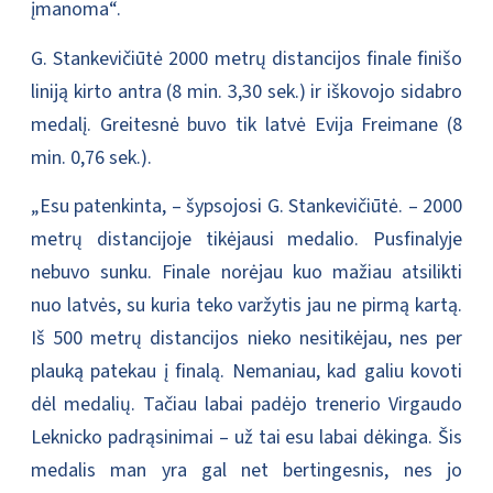
įmanoma“.
G. Stankevičiūtė 2000 metrų distancijos finale finišo
liniją kirto antra (8 min. 3,30 sek.) ir iškovojo sidabro
medalį. Greitesnė buvo tik latvė Evija Freimane (8
min. 0,76 sek.).
„Esu patenkinta, – šypsojosi G. Stankevičiūtė. – 2000
metrų distancijoje tikėjausi medalio. Pusfinalyje
nebuvo sunku. Finale norėjau kuo mažiau atsilikti
nuo latvės, su kuria teko varžytis jau ne pirmą kartą.
Iš 500 metrų distancijos nieko nesitikėjau, nes per
plauką patekau į finalą. Nemaniau, kad galiu kovoti
dėl medalių. Tačiau labai padėjo trenerio Virgaudo
Leknicko padrąsinimai – už tai esu labai dėkinga. Šis
medalis man yra gal net bertingesnis, nes jo