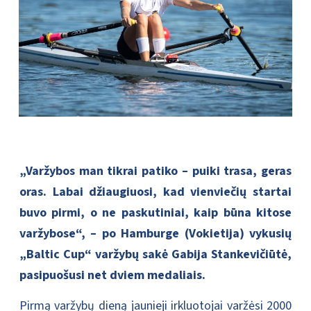
„Varžybos man tikrai patiko – puiki trasa, geras
oras. Labai džiaugiuosi, kad vienviečių startai
buvo pirmi, o ne paskutiniai, kaip būna kitose
varžybose“, – po Hamburge (Vokietija) vykusių
„Baltic Cup“ varžybų sakė Gabija Stankevičiūtė,
pasipuošusi net dviem medaliais.
Pirmą varžybų dieną jaunieji irkluotojai varžėsi 2000