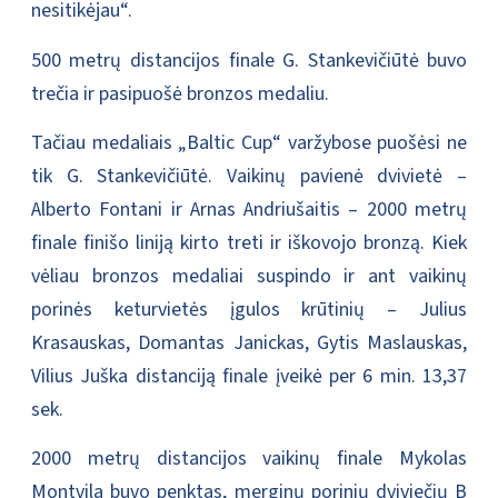
nesitikėjau“.
500 metrų distancijos finale G. Stankevičiūtė buvo
trečia ir pasipuošė bronzos medaliu.
Tačiau medaliais „Baltic Cup“ varžybose puošėsi ne
tik G. Stankevičiūtė. Vaikinų pavienė dvivietė –
Alberto Fontani ir Arnas Andriušaitis – 2000 metrų
finale finišo liniją kirto treti ir iškovojo bronzą. Kiek
vėliau bronzos medaliai suspindo ir ant vaikinų
porinės keturvietės įgulos krūtinių – Julius
Krasauskas, Domantas Janickas, Gytis Maslauskas,
Vilius Juška distanciją finale įveikė per 6 min. 13,37
sek.
2000 metrų distancijos vaikinų finale Mykolas
Montvila buvo penktas, merginų porinių dviviečių B