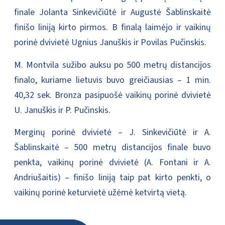
finale Jolanta Sinkevičiūtė ir Augustė Šablinskaitė
finišo liniją kirto pirmos. B finalą laimėjo ir vaikinų
porinė dvivietė Ugnius Januškis ir Povilas Pučinskis.
M. Montvila sužibo auksu po 500 metrų distancijos
finalo, kuriame lietuvis buvo greičiausias – 1 min.
40,32 sek. Bronza pasipuošė vaikinų porinė dvivietė
U. Januškis ir P. Pučinskis.
Merginų porinė dvivietė – J. Sinkevičiūtė ir A.
Šablinskaitė – 500 metrų distancijos finale buvo
penkta, vaikinų porinė dvivietė (A. Fontani ir A.
Andriušaitis) – finišo liniją taip pat kirto penkti, o
vaikinų porinė keturvietė užėmė ketvirtą vietą.