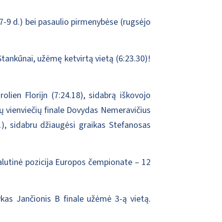
 7-9 d.) bei pasaulio pirmenybėse (rugsėjo
tankūnai, užėmę ketvirtą vietą (6:23.30)!
ien Florijn (7:24.18), sidabrą iškovojo
rų vienviečių finale Dovydas Nemeravičius
1), sidabru džiaugėsi graikas Stefanosas
 Galutinė pozicija Europos čempionate – 12
kas Jančionis B finale užėmė 3-ą vietą.