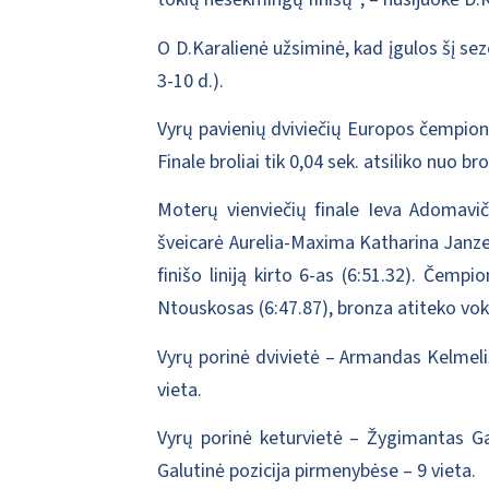
O D.Karalienė užsiminė, kad įgulos šį sez
3-10 d.).
Vyrų pavienių dviviečių Europos čempiona
Finale broliai tik 0,04 sek. atsiliko nuo b
Moterų vienviečių finale Ieva Adomavič
šveicarė Aurelia-Maxima Katharina Janzen
finišo liniją kirto 6-as (6:51.32). Čem
Ntouskosas (6:47.87), bronza atiteko vokie
Vyrų porinė dvivietė – Armandas Kelmelis 
vieta.
Vyrų porinė keturvietė – Žygimantas Ga
Galutinė pozicija pirmenybėse – 9 vieta.