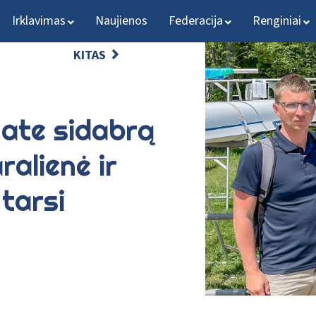
Irklavimas
Naujienos
Federacija
Renginiai
KITAS
ate sidabrą
ralienė ir
 tarsi