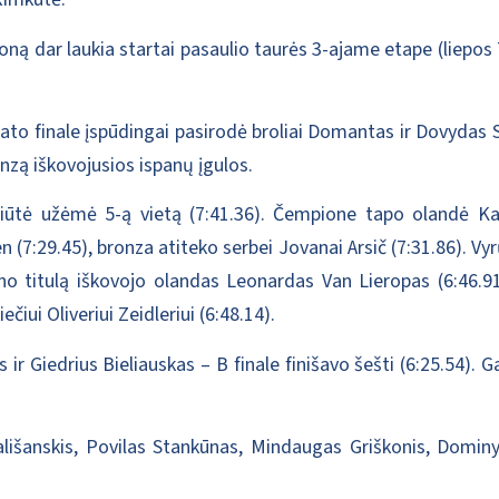
oną dar laukia startai pasaulio taurės 3-ajame etape (liepos
to finale įspūdingai pasirodė broliai Domantas ir Dovydas S
ronzą iškovojusios ispanų įgulos.
iūtė užėmė 5-ą vietą (7:41.36). Čempione tapo olandė Karol
 (7:29.45), bronza atiteko serbei Jovanai Arsič (7:31.86). Vy
piono titulą iškovojo olandas Leonardas Van Lieropas (6:46.9
čiui Oliveriui Zeidleriui (6:48.14).
ir Giedrius Bieliauskas – B finale finišavo šešti (6:25.54).
lišanskis, Povilas Stankūnas, Mindaugas Griškonis, Dominy