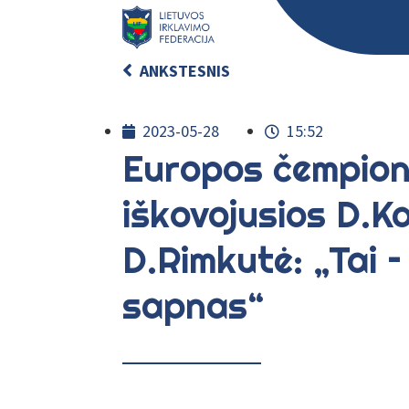
ANKSTESNIS
2023-05-28
15:52
Europos čempion
iškovojusios D.Ka
D.Rimkutė: „Tai –
sapnas“