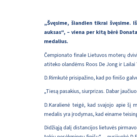
„Švęsime, šiandien tikrai švęsime. Iš
auksas“, – viena per kitą bėrė Donat
medalius.
Čempionato finale Lietuvos moterų dvivi
atiteko olandėms Roos De Jong ir Lailai 
D.Rimkutė prisipažino, kad po finišo galv
„Tiesą pasakius, siurprizas. Dabar jaučiu
D.Karalienė teigė, kad svajojo apie šį m
medalis yra įrodymas, kad einame teisinga
Didžiąją dalį distancijos lietuvės pirmavo
tokių nesėkmingų finišų“, – nusijuokė D.