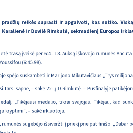
 pradžių reikės suprasti ir apgalvoti, kas nutiko. Vis
a Karalienė ir Dovilė Rimkutė, sekmadienį Europos irkl
etė trasą įveikė per 6:41.18. Auksą iškovojo rumunės Ancuta 
Youssifou (6:45.98).
oje spėjo suskambėti ir Marijono Mikutavičiaus „Trys milijonai
osi tarsi sapne, – sakė 22-ų D.Rimkutė. – Pusfinalyje patikėj
edalį. „Tikėjausi medalio, tikrai svajojau. Tikėjau, kad sunk
 kryptimi“, – sakė irkluotoja.
, rumunės sugebėjo išsiveržti į priekį prie pat finišo. „Dabar 
Rimkutė.