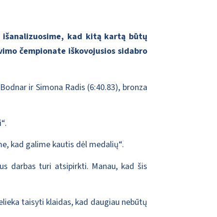
ką išanalizuosime, kad kitą kartą būtų
avimo čempionate iškovojusios sidabro
Bodnar ir Simona Radis (6:40.83), bronza
“.
ome, kad galime kautis dėl medalių“.
us darbas turi atsipirkti. Manau, kad šis
belieka taisyti klaidas, kad daugiau nebūtų