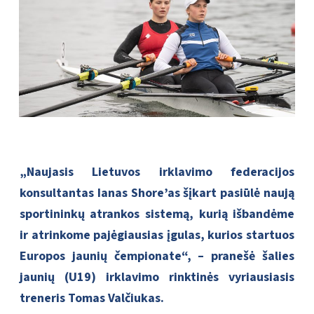
„Naujasis Lietuvos irklavimo federacijos
konsultantas Ianas Shore’as šįkart pasiūlė naują
sportininkų atrankos sistemą, kurią išbandėme
ir atrinkome pajėgiausias įgulas, kurios startuos
Europos jaunių čempionate“, – pranešė šalies
jaunių (U
19)
irklavimo rinktinės vyriausiasis
treneris Tomas Valčiukas.