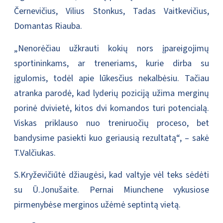
Černevičius, Vilius Stonkus, Tadas Vaitkevičius,
Domantas Riauba.
„Nenorėčiau užkrauti kokių nors įpareigojimų
sportininkams, ar treneriams, kurie dirba su
įgulomis, todėl apie lūkesčius nekalbėsiu. Tačiau
atranka parodė, kad lyderių poziciją užima merginų
porinė dvivietė, kitos dvi komandos turi potencialą.
Viskas priklauso nuo treniruočių proceso, bet
bandysime pasiekti kuo geriausią rezultatą“, – sakė
T.Valčiukas.
S.Kryževičiūtė džiaugėsi, kad valtyje vėl teks sėdėti
su Ū.Jonušaite. Pernai Miunchene vykusiose
pirmenybėse merginos užėmė septintą vietą.