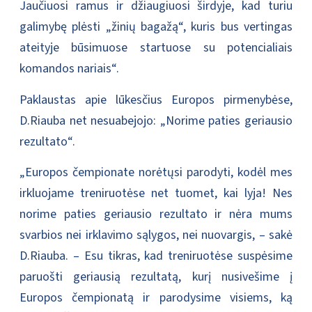
Jaučiuosi ramus ir džiaugiuosi širdyje, kad turiu
galimybę plėsti „žinių bagažą“, kuris bus vertingas
ateityje būsimuose startuose su potencialiais
komandos nariais“.
Paklaustas apie lūkesčius Europos pirmenybėse,
D.Riauba net nesuabejojo: „Norime paties geriausio
rezultato“.
„Europos čempionate norėtųsi parodyti, kodėl mes
irkluojame treniruotėse net tuomet, kai lyja! Nes
norime paties geriausio rezultato ir nėra mums
svarbios nei irklavimo sąlygos, nei nuovargis, – sakė
D.Riauba. – Esu tikras, kad treniruotėse suspėsime
paruošti geriausią rezultatą, kurį nusivešime į
Europos čempionatą ir parodysime visiems, ką