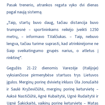
Pasak trenerio, atrankos regata vyko dvi dienas
pagal naują sistemą.
„Taip, startų buvo daug, tačiau distancija buvo
trumpesnė – sportininkams reikėjo įveikti 1250
metrų, – informavo T.Valčiukas. – Taip, nebuvo
lengva, tačiau turime suprasti, kad atrinkinėjome ne
šiaip sveikatingumo grupės narius, o atletus į
rinktinę“.
Gegužės 21-22 dienomis Varezėje (Italijoje)
vyksiančiose pirmenybėse startuos trys Lietuvos
įgulos. Merginų porinę dvivietę irkluos Ūla Jonušaitė
ir Saulė Kryževičiūtė, merginų porinę keturvietę –
Auksė Nastičiūtė, Agnė Kubaitytė, Ugnė Rudaitytė ir
Ugnė Šakickaitė, vaikinų porinę keturvietę – Matas