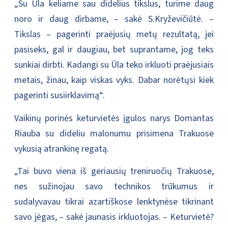
„Su Ūla keliame sau didelius tikslus, turime daug
noro ir daug dirbame, – sakė S.Kryževičiūtė. –
Tikslas – pagerinti praėjusių metų rezultatą, jei
pasiseks, gal ir daugiau, bet suprantame, jog teks
sunkiai dirbti. Kadangi su Ūla teko irkluoti praėjusiais
metais, žinau, kaip viskas vyks. Dabar norėtųsi kiek
pagerinti susiirklavimą“.
Vaikinų porinės keturvietės įgulos narys Domantas
Riauba su dideliu malonumu prisimena Trakuose
vykusią atrankinę regatą.
„Tai buvo viena iš geriausių treniruočių Trakuose,
nes sužinojau savo technikos trūkumus ir
sudalyvavau tikrai azartiškose lenktynėse tikrinant
savo jėgas, – sakė jaunasis irkluotojas. – Keturvietė?