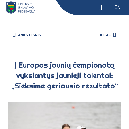
EN
ANKSTESNIS
KITAS
Į Europos jaunių čempionatą
vyksiantys jaunieji talentai:
„Sieksime geriausio rezultato“