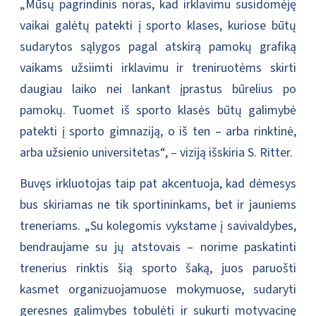
„Mūsų pagrindinis noras, kad irklavimu susidomėję
vaikai galėtų patekti į sporto klases, kuriose būtų
sudarytos sąlygos pagal atskirą pamokų grafiką
vaikams užsiimti irklavimu ir treniruotėms skirti
daugiau laiko nei lankant įprastus būrelius po
pamokų. Tuomet iš sporto klasės būtų galimybė
patekti į sporto gimnaziją, o iš ten – arba rinktinė,
arba užsienio universitetas“, – viziją išskiria S. Ritter.
Buvęs irkluotojas taip pat akcentuoja, kad dėmesys
bus skiriamas ne tik sportininkams, bet ir jauniems
treneriams. „Su kolegomis vykstame į savivaldybes,
bendraujame su jų atstovais – norime paskatinti
trenerius rinktis šią sporto šaką, juos paruošti
kasmet organizuojamuose mokymuose, sudaryti
geresnes galimybes tobulėti ir sukurti motyvacinę