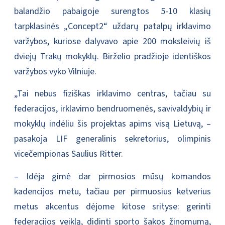
balandžio pabaigoje surengtos 5-10 klasių
tarpklasinės „Concept2“ uždarų patalpų irklavimo
varžybos, kuriose dalyvavo apie 200 moksleivių iš
dviejų Trakų mokyklų. Birželio pradžioje identiškos
varžybos vyko Vilniuje.
„Tai nebus fiziškas irklavimo centras, tačiau su
federacijos, irklavimo bendruomenės, savivaldybių ir
mokyklų indėliu šis projektas apims visą Lietuvą, –
pasakoja LIF generalinis sekretorius, olimpinis
vicečempionas Saulius Ritter.
– Idėja gimė dar pirmosios mūsų komandos
kadencijos metu, tačiau per pirmuosius ketverius
metus akcentus dėjome kitose srityse: gerinti
federacijos veiklą, didinti sporto šakos žinomumą,