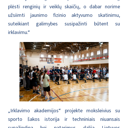
plėsti renginių ir veiklų skaičių, o dabar norime
užsiimti jaunimo fizinio aktyvumo skatinimu,
suteikiant galimybes susipažinti būtent su
irklavimu.“
„Irklavimo akademijos“ projekte moksleivius su
sporto šakos istorija ir techniniais niuansais
supažindina bei patarimus dalija Lietuvos