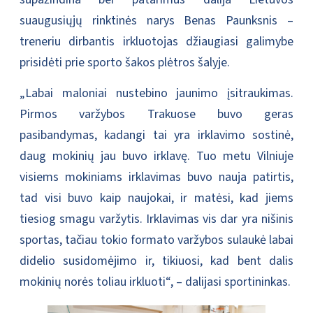
suaugusiųjų rinktinės narys Benas Paunksnis –
treneriu dirbantis irkluotojas džiaugiasi galimybe
prisidėti prie sporto šakos plėtros šalyje.
„Labai maloniai nustebino jaunimo įsitraukimas.
Pirmos varžybos Trakuose buvo geras
pasibandymas, kadangi tai yra irklavimo sostinė,
daug mokinių jau buvo irklavę. Tuo metu Vilniuje
visiems mokiniams irklavimas buvo nauja patirtis,
tad visi buvo kaip naujokai, ir matėsi, kad jiems
tiesiog smagu varžytis. Irklavimas vis dar yra nišinis
sportas, tačiau tokio formato varžybos sulaukė labai
didelio susidomėjimo ir, tikiuosi, kad bent dalis
mokinių norės toliau irkluoti“, – dalijasi sportininkas.