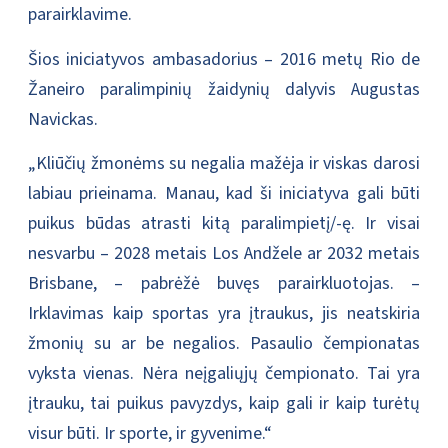
parairklavime.
Šios iniciatyvos ambasadorius – 2016 metų Rio de
Žaneiro paralimpinių žaidynių dalyvis Augustas
Navickas.
„Kliūčių žmonėms su negalia mažėja ir viskas darosi
labiau prieinama. Manau, kad ši iniciatyva gali būti
puikus būdas atrasti kitą paralimpietį/-ę. Ir visai
nesvarbu – 2028 metais Los Andžele ar 2032 metais
Brisbane, – pabrėžė buvęs parairkluotojas. –
Irklavimas kaip sportas yra įtraukus, jis neatskiria
žmonių su ar be negalios. Pasaulio čempionatas
vyksta vienas. Nėra neįgaliųjų čempionato. Tai yra
įtrauku, tai puikus pavyzdys, kaip gali ir kaip turėtų
visur būti. Ir sporte, ir gyvenime.“