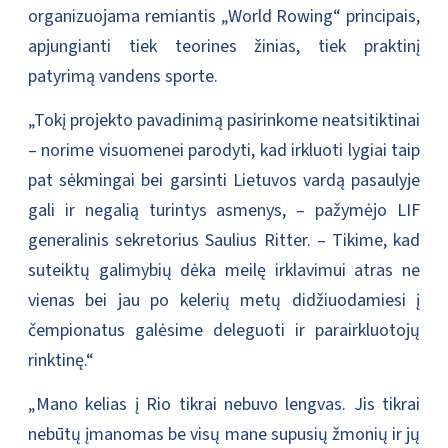
organizuojama remiantis „World Rowing“ principais,
apjungianti tiek teorines žinias, tiek praktinį
patyrimą vandens sporte.
„Tokį projekto pavadinimą pasirinkome neatsitiktinai
– norime visuomenei parodyti, kad irkluoti lygiai taip
pat sėkmingai bei garsinti Lietuvos vardą pasaulyje
gali ir negalią turintys asmenys, – pažymėjo LIF
generalinis sekretorius Saulius Ritter. – Tikime, kad
suteiktų galimybių dėka meilę irklavimui atras ne
vienas bei jau po kelerių metų didžiuodamiesi į
čempionatus galėsime deleguoti ir parairkluotojų
rinktinę.“
„Mano kelias į Rio tikrai nebuvo lengvas. Jis tikrai
nebūtų įmanomas be visų mane supusių žmonių ir jų