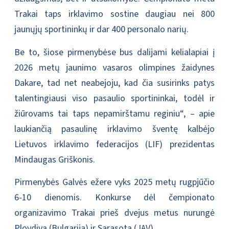
Trakai taps irklavimo sostine daugiau nei 800
jaunųjų sportininkų ir dar 400 personalo narių.
Be to, šiose pirmenybėse bus dalijami kelialapiai į
2026 metų jaunimo vasaros olimpines žaidynes
Dakare, tad net neabejoju, kad čia susirinks patys
talentingiausi viso pasaulio sportininkai, todėl ir
žiūrovams tai taps nepamirštamu reginiu“, – apie
laukiančią pasaulinę irklavimo šventę kalbėjo
Lietuvos irklavimo federacijos (LIF) prezidentas
Mindaugas Griškonis.
Pirmenybės Galvės ežere vyks 2025 metų rugpjūčio
6-10 dienomis. Konkurse dėl čempionato
organizavimo Trakai prieš dvejus metus nurungė
Plovdivą (Bulgarija) ir Sarasotą (JAV).