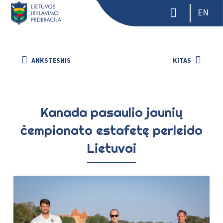
EN
ANKSTESNIS
KITAS
Kanada pasaulio jaunių
čempionato estafetę perleido
Lietuvai