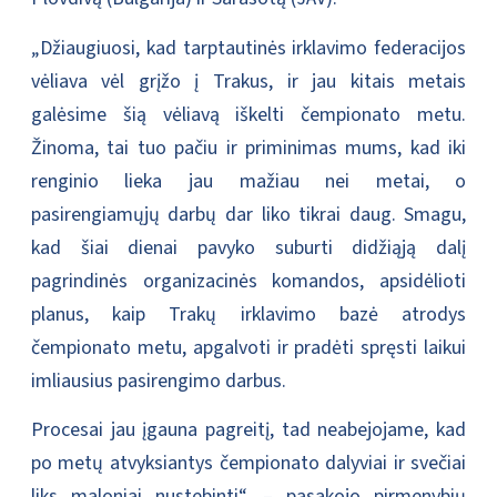
„Džiaugiuosi, kad tarptautinės irklavimo federacijos
vėliava vėl grįžo į Trakus, ir jau kitais metais
galėsime šią vėliavą iškelti čempionato metu.
Žinoma, tai tuo pačiu ir priminimas mums, kad iki
renginio lieka jau mažiau nei metai, o
pasirengiamųjų darbų dar liko tikrai daug. Smagu,
kad šiai dienai pavyko suburti didžiąją dalį
pagrindinės organizacinės komandos, apsidėlioti
planus, kaip Trakų irklavimo bazė atrodys
čempionato metu, apgalvoti ir pradėti spręsti laikui
imliausius pasirengimo darbus.
Procesai jau įgauna pagreitį, tad neabejojame, kad
po metų atvyksiantys čempionato dalyviai ir svečiai
liks maloniai nustebinti“, – pasakojo pirmenybių