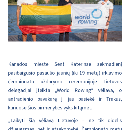
Kanados mieste Sent Katerinse sekmadienį
pasibaigusio pasaulio jaunių (iki 19 metų) irklavimo
čempionato uždarymo ceremonijoje Lietuvos
delegacijai įteikta „World Rowing“ vėliava, o
antradienio pavakarę ji jau pasiekė ir Trakus,
kuriuose šios pirmenybės vyks kitąmet.
„Laikyti šią vėliavą Lietuvoje – ne tik didelis
džiaugsmas, bet ir atsakomybė. Čempionato metu