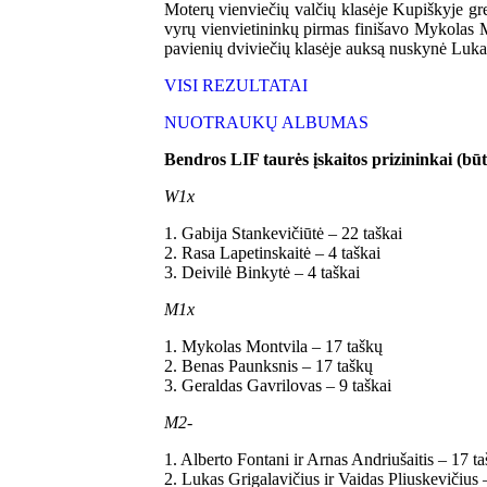
Moterų vienviečių valčių klasėje Kupiškyje gre
vyrų vienvietininkų pirmas finišavo Mykolas M
pavienių dviviečių klasėje auksą nuskynė Lukas
VISI REZULTATAI
NUOTRAUKŲ ALBUMAS
Bendros LIF taurės įskaitos prizininkai (būti
W1x
1. Gabija Stankevičiūtė – 22 taškai
2. Rasa Lapetinskaitė – 4 taškai
3. Deivilė Binkytė – 4 taškai
M1x
1. Mykolas Montvila – 17 taškų
2. Benas Paunksnis – 17 taškų
3. Geraldas Gavrilovas – 9 taškai
M2-
1. Alberto Fontani ir Arnas Andriušaitis – 17 t
2. Lukas Grigalavičius ir Vaidas Pliuskevičius 