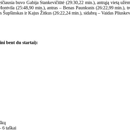
ičiausia buvo Gabija Stankevičiūtė (29:30,22 min.), antrąją vietą užė
ontvila (25:48,90 min.), antras – Benas Paunksnis (26:22,99 min.), tr
 Šupšinskas ir Kajus Žitkus (26:22,24 min.), sidabrą – Vaidas Pliuskev
ni bent du startai):
aškų
– 6 taškai