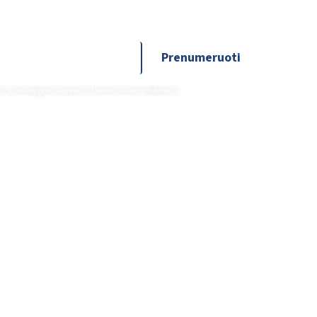
Prenumeruoti
sutinkate gauti naujienas iš Lietuvos irklavimo federacijos.