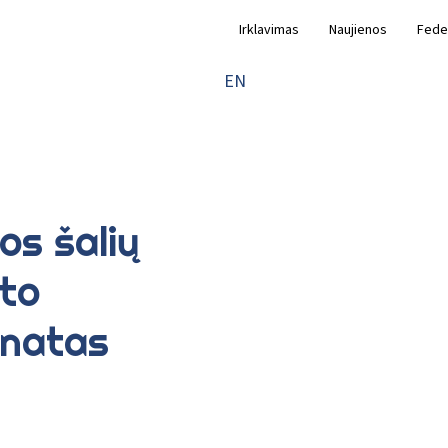
Irklavimas
Naujienos
Fede
EN
jos šalių
nto
onatas