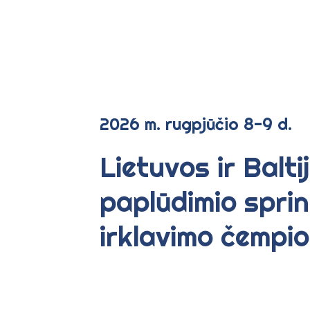
2026 m. rugpjūčio 8-9 d.
Lietuvos ir Balti
paplūdimio spri
irklavimo čempi