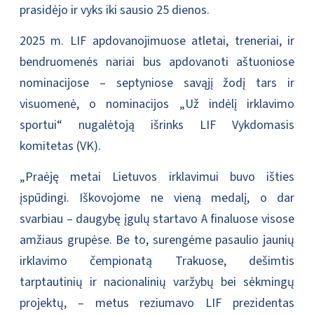
prasidėjo ir vyks iki sausio 25 dienos.
2025 m. LIF apdovanojimuose atletai, treneriai, ir
bendruomenės nariai bus apdovanoti aštuoniose
nominacijose – septyniose savąjį žodį tars ir
visuomenė, o nominacijos „Už indėlį irklavimo
sportui“ nugalėtoją išrinks LIF Vykdomasis
komitetas (VK).
„Praėję metai Lietuvos irklavimui buvo išties
įspūdingi. Iškovojome ne vieną medalį, o dar
svarbiau – daugybę įgulų startavo A finaluose visose
amžiaus grupėse. Be to, surengėme pasaulio jaunių
irklavimo čempionatą Trakuose, dešimtis
tarptautinių ir nacionalinių varžybų bei sėkmingų
projektų, – metus reziumavo LIF prezidentas