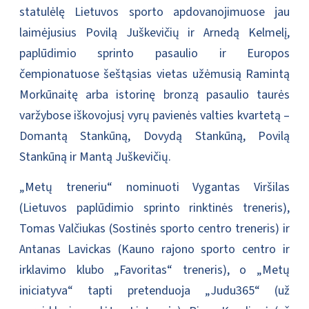
statulėlę Lietuvos sporto apdovanojimuose jau
laimėjusius Povilą Juškevičių ir Arnedą Kelmelį,
paplūdimio sprinto pasaulio ir Europos
čempionatuose šeštąsias vietas užėmusią Ramintą
Morkūnaitę arba istorinę bronzą pasaulio taurės
varžybose iškovojusį vyrų pavienės valties kvartetą –
Domantą Stankūną, Dovydą Stankūną, Povilą
Stankūną ir Mantą Juškevičių.
„Metų treneriu“ nominuoti Vygantas Viršilas
(Lietuvos paplūdimio sprinto rinktinės treneris),
Tomas Valčiukas (Sostinės sporto centro treneris) ir
Antanas Lavickas (Kauno rajono sporto centro ir
irklavimo klubo „Favoritas“ treneris), o „Metų
iniciatyva“ tapti pretenduoja „Judu365“ (už