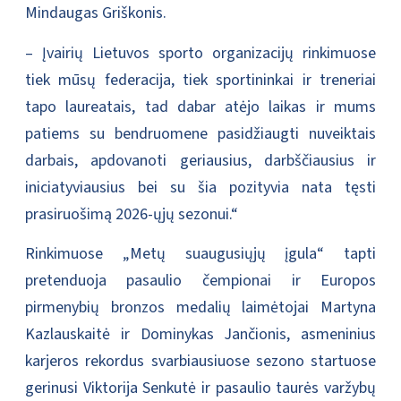
Mindaugas Griškonis.
– Įvairių Lietuvos sporto organizacijų rinkimuose
tiek mūsų federacija, tiek sportininkai ir treneriai
tapo laureatais, tad dabar atėjo laikas ir mums
patiems su bendruomene pasidžiaugti nuveiktais
darbais, apdovanoti geriausius, darbščiausius ir
iniciatyviausius bei su šia pozityvia nata tęsti
prasiruošimą 2026-ųjų sezonui.“
Rinkimuose „Metų suaugusiųjų įgula“ tapti
pretenduoja pasaulio čempionai ir Europos
pirmenybių bronzos medalių laimėtojai Martyna
Kazlauskaitė ir Dominykas Jančionis, asmeninius
karjeros rekordus svarbiausiuose sezono startuose
gerinusi Viktorija Senkutė ir pasaulio taurės varžybų