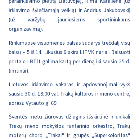
parairklavimo plėtrą Lietuvoje), Rima Karalienė (už
irklavimo šviečiamąją veiklą) ir Andrius Jakubovskij
(už varžybų jauniesiems sportininkams
organizavimą).
Rinkimuose visuomenės balsas sudarys trečdalį visų
balsų – 5 iš 14. Likusius 9 skirs LIF VK nariai. Balsuoti
portale LRT.lt galima kartą per dieną iki sausio 25 d.
(imtinai).
Lietuvos irklavimo vakaras ir apdovanojimai vyks
sausio 30 d. 18:00 val. Trakų kultūros ir meno centre,
adresu Vytauto g. 69.
Šventės metu žiūrovus džiugins išskirtinė ir unikali
Trakų meno mokyklos fanfarinio orkestro, Trakų
moterų choro „Trakai“ ir grupės „Superkoloritas“