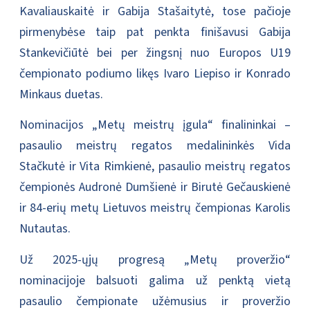
Kavaliauskaitė ir Gabija Stašaitytė, tose pačioje
pirmenybėse taip pat penkta finišavusi Gabija
Stankevičiūtė bei per žingsnį nuo Europos U19
čempionato podiumo likęs Ivaro Liepiso ir Konrado
Minkaus duetas.
Nominacijos „Metų meistrų įgula“ finalininkai –
pasaulio meistrų regatos medalininkės Vida
Stačkutė ir Vita Rimkienė, pasaulio meistrų regatos
čempionės Audronė Dumšienė ir Birutė Gečauskienė
ir 84-erių metų Lietuvos meistrų čempionas Karolis
Nutautas.
Už 2025-ųjų progresą „Metų proveržio“
nominacijoje balsuoti galima už penktą vietą
pasaulio čempionate užėmusius ir proveržio