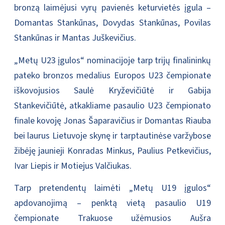
bronzą laimėjusi vyrų pavienės keturvietės įgula –
Domantas Stankūnas, Dovydas Stankūnas, Povilas
Stankūnas ir Mantas Juškevičius.
„Metų U23 įgulos“ nominacijoje tarp trijų finalininkų
pateko bronzos medalius Europos U23 čempionate
iškovojusios Saulė Kryževičiūtė ir Gabija
Stankevičiūtė, atkakliame pasaulio U23 čempionato
finale kovoję Jonas Šaparavičius ir Domantas Riauba
bei laurus Lietuvoje skynę ir tarptautinėse varžybose
žibėję jaunieji Konradas Minkus, Paulius Petkevičius,
Ivar Liepis ir Motiejus Valčiukas.
Tarp pretendentų laimėti „Metų U19 įgulos“
apdovanojimą – penktą vietą pasaulio U19
čempionate Trakuose užėmusios Aušra