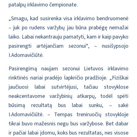
patalpų irklavimo čempionate.
„Smagu, kad susirenka visa irklavimo bendruomenė
– juk po rudens varžybų jau būna prabėgę nemažai
laiko. Labai nekantrauju pamatyti, kam ir kaip pavyko
pasirengti artėjančiam sezonui“, – nusišypsojo
I.Adomavičiūtė.
Pasirengimą naujam sezonui Lietuvos irklavimo
rinktinės nariai pradėjo lapkričio pradžioje. „Fiziškai
jaučiuosi labai sutvirtėjusi, tačiau stovyklose
neakcentavome varžybinių atkarpų, todėl spėti
būsimą rezultatą bus labai sunku, – sakė
I.Adomavičiūtė. – Tempas treniruočių stovykloje
tikrai buvo mažesnis negu bus varžybose. Bet dabar
ir pačiai labai įdomu, koks bus rezultatas, nes visose