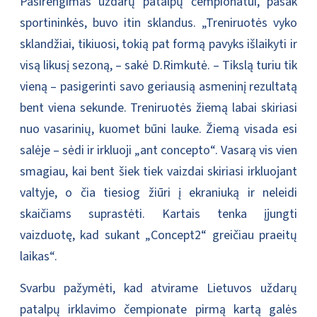
Pasirengimas uždarų patalpų čempionatui, pasak
sportininkės, buvo itin sklandus. „Treniruotės vyko
sklandžiai, tikiuosi, tokią pat formą pavyks išlaikyti ir
visą likusį sezoną, – sakė D.Rimkutė. – Tikslą turiu tik
vieną – pasigerinti savo geriausią asmeninį rezultatą
bent viena sekunde. Treniruotės žiemą labai skiriasi
nuo vasarinių, kuomet būni lauke. Žiemą visada esi
salėje – sėdi ir irkluoji „ant concepto“. Vasarą vis vien
smagiau, kai bent šiek tiek vaizdai skiriasi irkluojant
valtyje, o čia tiesiog žiūri į ekraniuką ir neleidi
skaičiams suprastėti. Kartais tenka įjungti
vaizduotę, kad sukant „Concept2“ greičiau praeitų
laikas“.
Svarbu pažymėti, kad atvirame Lietuvos uždarų
patalpų irklavimo čempionate pirmą kartą galės