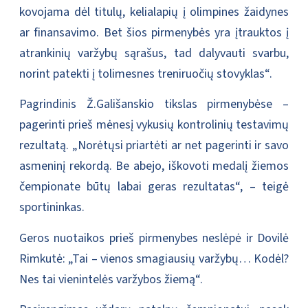
kovojama dėl titulų, kelialapių į olimpines žaidynes
ar finansavimo. Bet šios pirmenybės yra įtrauktos į
atrankinių varžybų sąrašus, tad dalyvauti svarbu,
norint patekti į tolimesnes treniruočių stovyklas“.
Pagrindinis Ž.Gališanskio tikslas pirmenybėse –
pagerinti prieš mėnesį vykusių kontrolinių testavimų
rezultatą. „Norėtųsi priartėti ar net pagerinti ir savo
asmeninį rekordą. Be abejo, iškovoti medalį žiemos
čempionate būtų labai geras rezultatas“, – teigė
sportininkas.
Geros nuotaikos prieš pirmenybes neslėpė ir Dovilė
Rimkutė: „Tai – vienos smagiausių varžybų… Kodėl?
Nes tai vienintelės varžybos žiemą“.