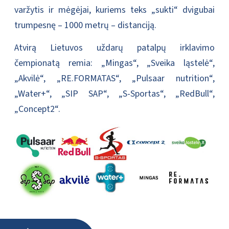
varžytis ir mėgėjai, kuriems teks „sukti“ dvigubai
trumpesnę – 1000 metrų – distanciją.
Atvirą Lietuvos uždarų patalpų irklavimo
čempionatą remia: „Mingas“, „Sveika ląstelė“,
„Akvilė“, „RE.FORMATAS“, „Pulsaar nutrition“,
„Water+“, „SIP SAP“, „S-Sportas“, „RedBull“,
„Concept2“.