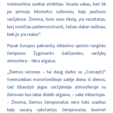
treniruotėse sunkiai atidirbau. Visada sakau, kad tik
po pirmojo kilometro sužinosiu, kaip jaučiuosi
varžybose. Žinoma, turiu savo tikslą, yra rezultatas,
kurį norėčiau pademonstruoti, tačiau dabar nežinau,
kiek jis yra realus“.
Pasak Europos pakrančių irklavimo sprinto rungties
čempiono Žygimanto Gališanskio, varžybų
atmosfera – tikra atgaiva.
„Žiemos sezonas – tai daug darbo su „Concept2“
treniruokliais monotoniškoje salėje diena iš dienos,
tad išbandyti jėgas varžybinėje atmosferoje su
žiūrovais bus labai didelė atgaiva, – sakė irkluotojas.
– Žinoma, žiemos čempionatas nėra toks svarbus
kaip vasarą vykstantys čempionatai, kuomet