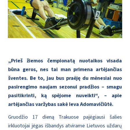
„Prieš žiemos čempionatą nuotaikos visada
būna geros, nes tai man primena artėjančias
šventes. Be to, jau bus praėję du mėnesiai nuo
pasirengimo naujam sezonui pradžios – smagu
pasitikrinti, ką spėjome nuveikti“, – apie
artėjančias varžybas sakė Ieva Adomavičiūtė.
Gruodžio 17 dieną Trakuose pajėgiausi šalies
irkluotojai jėgas išbandys atvirame Lietuvos uždarų