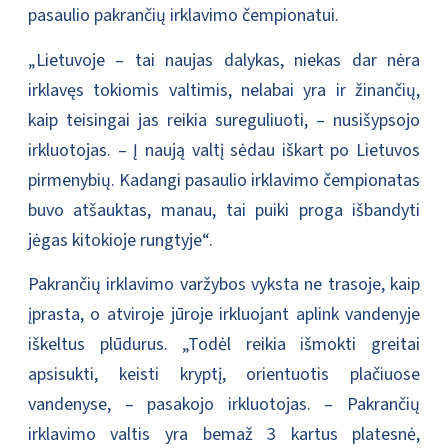
pasaulio pakrančių irklavimo čempionatui.
„Lietuvoje – tai naujas dalykas, niekas dar nėra
irklavęs tokiomis valtimis, nelabai yra ir žinančių,
kaip teisingai jas reikia sureguliuoti, – nusišypsojo
irkluotojas. – Į naują valtį sėdau iškart po Lietuvos
pirmenybių. Kadangi pasaulio irklavimo čempionatas
buvo atšauktas, manau, tai puiki proga išbandyti
jėgas kitokioje rungtyje“.
Pakrančių irklavimo varžybos vyksta ne trasoje, kaip
įprasta, o atviroje jūroje irkluojant aplink vandenyje
iškeltus plūdurus. „Todėl reikia išmokti greitai
apsisukti, keisti kryptį, orientuotis plačiuose
vandenyse, – pasakojo irkluotojas. – Pakrančių
irklavimo valtis yra bemaž 3 kartus platesnė,