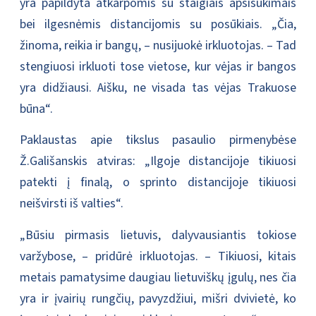
yra papildyta atkarpomis su staigiais apsisukimais
bei ilgesnėmis distancijomis su posūkiais. „Čia,
žinoma, reikia ir bangų, – nusijuokė irkluotojas. – Tad
stengiuosi irkluoti tose vietose, kur vėjas ir bangos
yra didžiausi. Aišku, ne visada tas vėjas Trakuose
būna“.
Paklaustas apie tikslus pasaulio pirmenybėse
Ž.Gališanskis atviras: „Ilgoje distancijoje tikiuosi
patekti į finalą, o sprinto distancijoje tikiuosi
neišvirsti iš valties“.
„Būsiu pirmasis lietuvis, dalyvausiantis tokiose
varžybose, – pridūrė irkluotojas. – Tikiuosi, kitais
metais pamatysime daugiau lietuviškų įgulų, nes čia
yra ir įvairių rungčių, pavyzdžiui, mišri dvivietė, ko