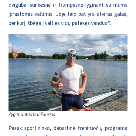
dvigubai sunkesnė ir trumpesnė lyginant su mums
įprastomis valtimis. Joje taip pat yra atviras galas,
per kurį išbėga į valties vidų patekęs vanduo“.
Žygimantas Gališanskis
Pasak sportininko, dabartinė treniruočių programa