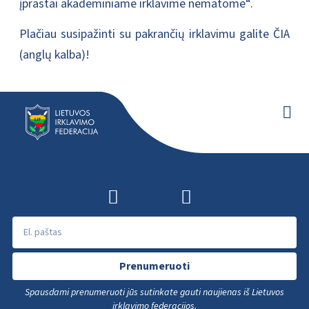
įprastai akademiniame irklavime nematome“.
Plačiau susipažinti su pakrančių irklavimu galite
ČIA
(anglų kalba)
!
Prenumeruoti
Spausdami prenumeruoti jūs sutinkate gauti naujienas iš Lietuvos
irklavimo federacijos.