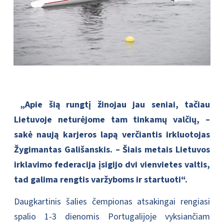
„Apie šią rungtį žinojau jau seniai, tačiau
Lietuvoje neturėjome tam tinkamų valčių, –
sakė naują karjeros lapą verčiantis irkluotojas
Žygimantas Gališanskis. – Šiais metais Lietuvos
irklavimo federacija įsigijo dvi vienvietes valtis,
tad galima rengtis varžyboms ir startuoti“.
Daugkartinis šalies čempionas atsakingai rengiasi
spalio 1-3 dienomis Portugalijoje vyksiančiam