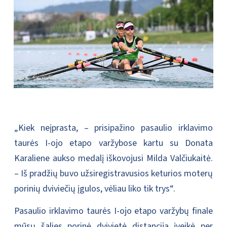
„Kiek neįprasta, – prisipažino pasaulio irklavimo
taurės I-ojo etapo varžybose kartu su Donata
Karaliene aukso medalį iškovojusi Milda Valčiukaitė.
– Iš pradžių buvo užsiregistravusios keturios moterų
porinių dviviečių įgulos, vėliau liko tik trys“.
Pasaulio irklavimo taurės I-ojo etapo varžybų finale
mūsų šalies porinė dvivietė distanciją įveikė per