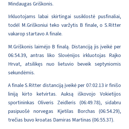
Mindaugas Griškonis.
Irkluotojams labai skirtingai susiklostė pusfinaliai,
todėl M.Griškoniui teko varžytis B finale, o S.Ritter
vakarop startavo A finale.
M.Griškonis laimėjo B finalą. Distanciją jis įveikė per
06:54.39, antras liko Slovėnijos irkluotojas Rajko
Hrvat, atsilikęs nuo lietuvio beveik septyniomis
sekundėmis.
A finale S.Ritter distanciją įveikė per 07:02.13 ir finišo
liniją kirto ketvirtas. Auksą iškovojo Vokietijos
sportininkas Oliveris Zeidleris (06:49.78), sidabru
pasipuošė norvegas Kjetilas Borchas (06:54.29),
trečias buvo kroatas Damiras Martinas (06:55.37).