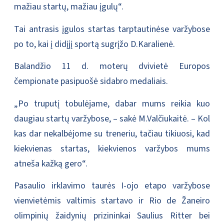
mažiau startų, mažiau įgulų“.
Tai antrasis įgulos startas tarptautinėse varžybose
po to, kai į didįjį sportą sugrįžo D.Karalienė.
Balandžio 11 d. moterų dvivietė Europos
čempionate pasipuošė sidabro medaliais.
„Po truputį tobulėjame, dabar mums reikia kuo
daugiau startų varžybose, – sakė M.Valčiukaitė. – Kol
kas dar nekalbėjome su treneriu, tačiau tikiuosi, kad
kiekvienas startas, kiekvienos varžybos mums
atneša kažką gero“.
Pasaulio irklavimo taurės I-ojo etapo varžybose
vienvietėmis valtimis startavo ir Rio de Žaneiro
olimpinių žaidynių prizininkai Saulius Ritter bei