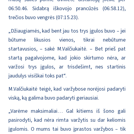
06:50.46. Sidabrą iškovojo prancūzės (06:58.12),
trečios buvo vengrės (07:15.23).
„Džiaugiamės, kad bent jau tos trys įgulos buvo – jei
būtume likusios vienos, tikrai nebūtume
startavusios, – sakė M.Valčiukaitė. – Bet prieš pat
startą pagalvojome, kad jokio skirtumo nėra, ar
varžosi trys įgulos, ar trisdešimt, nes startinis
jaudulys visiškai toks pat“.
M.Valčiukaitė teigė, kad varžybose norėjosi padaryti
viską, ką galima buvo padaryti geriausiai.
„Varėme maksimaliai… Gal kitiems iš šono gali
pasirodyti, kad nėra rimta varžytis su dar keliomis
įgulomis. O mums tai buvo įprastos varžybos – tik