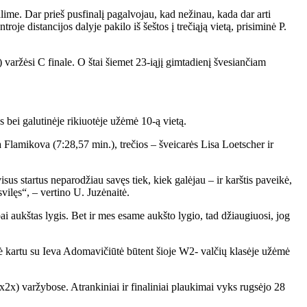
ime. Dar prieš pusfinalį pagalvojau, kad nežinau, kada dar arti
je distancijos dalyje pakilo iš šeštos į trečiąją vietą, prisiminė P.
 varžėsi C finale. O štai šiemet 23-iąjį gimtadienį švesiančiam
 bei galutinėje rikiuotėje užėmė 10-ą vietą.
 Flamikova (7:28,57 min.), trečios – šveicarės Lisa Loetscher ir
sus startus neparodžiau savęs tiek, kiek galėjau – ir karštis paveikė,
svilęs“, – vertino U. Juzėnaitė.
ai aukštas lygis. Bet ir mes esame aukšto lygio, tad džiaugiuosi, jog
lė kartu su Ieva Adomavičiūtė būtent šioje W2- valčių klasėje užėmė
x2x) varžybose. Atrankiniai ir finaliniai plaukimai vyks rugsėjo 28