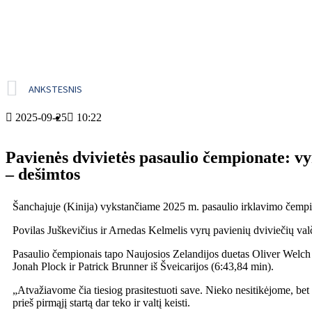
ANKSTESNIS
2025-09-25
10:22
Pavienės dvivietės pasaulio čempionate: vy
– dešimtos
Šanchajuje (Kinija) vykstančiame 2025 m. pasaulio irklavimo čempiona
Povilas Juškevičius ir Arnedas Kelmelis vyrų pavienių dviviečių val
Pasaulio čempionais tapo Naujosios Zelandijos duetas Oliver Welch i
Jonah Plock ir Patrick Brunner iš Šveicarijos (6:43,84 min).
„Atvažiavome čia tiesiog prasitestuoti save. Nieko nesitikėjome, be
prieš pirmąjį startą dar teko ir valtį keisti.