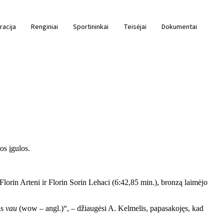
racija
Renginiai
Sportininkai
Teisėjai
Dokumentai
os įgulos.
orin Arteni ir Florin Sorin Lehaci (6:42,85 min.), bronzą laimėjo
as
vau
(wow – angl.)“, – džiaugėsi A. Kelmelis, papasakojęs, kad