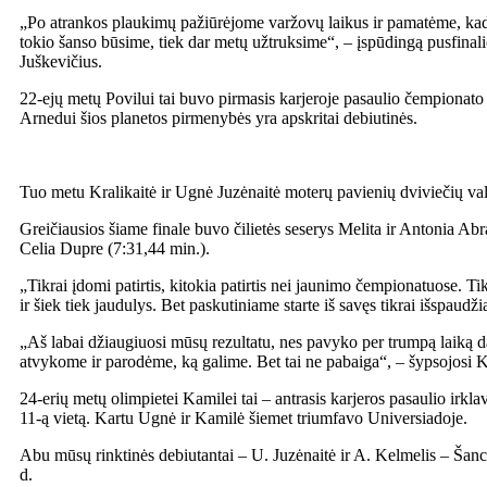
„Po atrankos plaukimų pažiūrėjome varžovų laikus ir pamatėme, kad tu
tokio šanso būsime, tiek dar metų užtruksime“, – įspūdingą pusfinalio 
Juškevičius.
22-ejų metų Povilui tai buvo pirmasis karjeroje pasaulio čempionato A
Arnedui šios planetos pirmenybės yra apskritai debiutinės.
Tuo metu Kralikaitė ir Ugnė Juzėnaitė moterų pavienių dviviečių valči
Greičiausios šiame finale buvo čilietės seserys Melita ir Antonia Ab
Celia Dupre (7:31,44 min.).
„Tikrai įdomi patirtis, kitokia patirtis nei jaunimo čempionatuose. Ti
ir šiek tiek jaudulys. Bet paskutiniame starte iš savęs tikrai išspaudž
„Aš labai džiaugiuosi mūsų rezultatu, nes pavyko per trumpą laiką dau
atvykome ir parodėme, ką galime. Bet tai ne pabaiga“, – šypsojosi K
24-erių metų olimpietei Kamilei tai – antrasis karjeros pasaulio ir
11-ą vietą. Kartu Ugnė ir Kamilė šiemet triumfavo Universiadoje.
Abu mūsų rinktinės debiutantai – U. Juzėnaitė ir A. Kelmelis – Šanch
d.