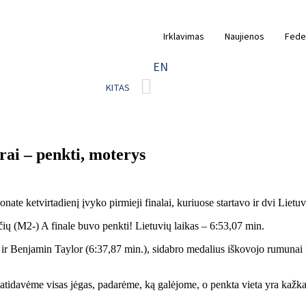
Irklavimas
Naujienos
Fede
EN
KITAS
rai – penkti, moterys
te ketvirtadienį įvyko pirmieji finalai, kuriuose startavo ir dvi Lietuv
čių (M2-) A finale buvo penkti! Lietuvių laikas – 6:53,07 min.
r Benjamin Taylor (6:37,87 min.), sidabro medalius iškovojo rumunai Fl
t atidavėme visas jėgas, padarėme, ką galėjome, o penkta vieta yra kažk