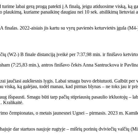
rime labai gerą progą patekti į A finalą, jeigu atiduosime viską, ką gal
plaukimą, kuriame panaikinę daugiau nei 10 sek. atsilikimą lietuviai antro
 finalas. 2022-aisiais jis kartu su vyrų pavienės keturvietės įgula (M4-)
ų (W2-) B finale distanciją įveikė per 7:37,98 min. ir finišavo ketvirtos
raham (7:25,83 min.), antros finišavo čekės Anna Santruckova ir Pavlina
krai jaučiasi aukštesnis lygis. Labai smagu buvo debiutuoti. Galbūt per vi
iau viską, ką galėjau, todėl manau, kad pirmas blynas – ne toks jau ir pri
g išspausti. Smagu būti tarp pačių stipriausių pasaulio irkluotojų – lab
. Kralikaitė.
klavimo čempionatas, o metais jaunesnei Ugnei – pirmasis. 2023 m. Kami
ajuje dar startuos naujoje rugtyje – mišrių porinių dviviečių valčių (Mi