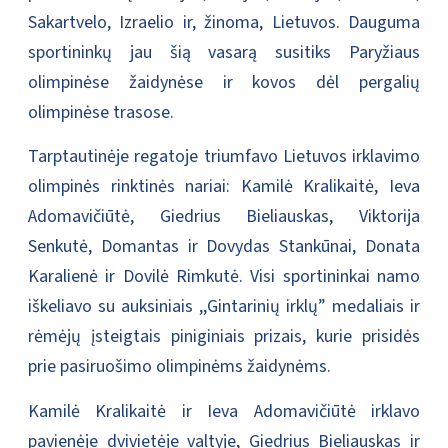
Sakartvelo, Izraelio ir, žinoma, Lietuvos. Dauguma
sportininkų jau šią vasarą susitiks Paryžiaus
olimpinėse žaidynėse ir kovos dėl pergalių
olimpinėse trasose.
Tarptautinėje regatoje triumfavo Lietuvos irklavimo
olimpinės rinktinės nariai: Kamilė Kralikaitė, Ieva
Adomavičiūtė, Giedrius Bieliauskas, Viktorija
Senkutė, Domantas ir Dovydas Stankūnai, Donata
Karalienė ir Dovilė Rimkutė. Visi sportininkai namo
iškeliavo su auksiniais ,,Gintarinių irklų” medaliais ir
rėmėjų įsteigtais piniginiais prizais, kurie prisidės
prie pasiruošimo olimpinėms žaidynėms.
Kamilė Kralikaitė ir Ieva Adomavičiūtė irklavo
pavienėje dvivietėje valtyje, Giedrius Bieliauskas ir