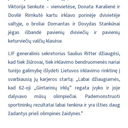
Viktorija Senkutė – vienvietėse, Donata Karalienė ir
Dovilė Rimkutė kartu irklavo porinėje dvivietėje
valtyje, o broliai Domantas ir Dovydas Stankūnai
jėgas išbandė pavienių dviviečių ir pavienių
keturviečių valčių klasėse.
LIF generalinis sekretorius Saulius Ritter džiaugėsi,
kad tiek žiūrovai, tiek irklavimo bendruomenės nariai
turėjo galimybę išlydėti Lietuvos irklavimo rinktinę į
svarbiausią jų karjeros startą: ,,Labai džiaugiamės,
kad 62-oji ,,Gintarinių irklų” regata įvyko ir joje
dalyvavo mūsų olimpiečiai. Pademonstruoti
sportininkų rezultatai labai tenkina ir yra išties daug
žadantys prieš olimpines žaidynes.”