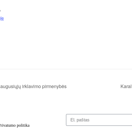
ė
le
uaugusiųjų irklavimo pirmenybės
Karal
rivatumo politika