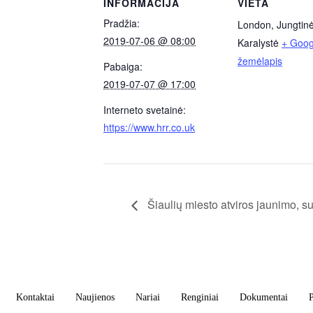
INFORMACIJA
VIETA
Pradžia:
London
,
Jungtin
2019-07-06 @ 08:00
Karalystė
+ Goog
žemėlapis
Pabaiga:
2019-07-07 @ 17:00
Interneto svetainė:
https://www.hrr.co.uk
Šiaulių miesto atviros jaunimo, s
Kontaktai
Naujienos
Nariai
Renginiai
Dokumentai
P