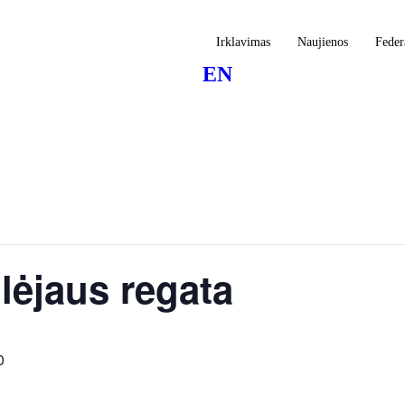
Irklavimas
Naujienos
Feder
EN
lėjaus regata
0