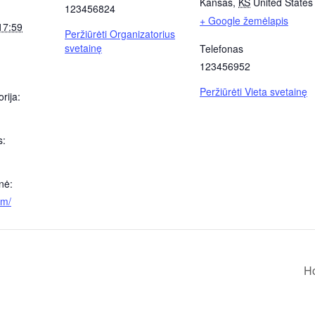
Kansas
,
KS
United States
123456824
+ Google žemėlapis
17:59
Peržiūrėti Organizatorius
svetainę
Telefonas
123456952
Peržiūrėti Vieta svetainę
rija:
s:
nė:
om/
Ho