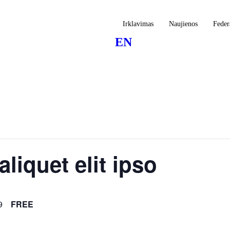
Irklavimas
Naujienos
Feder
EN
aliquet elit ipso
9
FREE