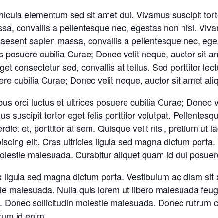
ula elementum sed sit amet dui. Vivamus suscipit tortor 
ssa, convallis a pellentesque nec, egestas non nisi. Viv
 Praesent sapien massa, convallis a pellentesque nec, eg
ices posuere cubilia Curae; Donec velit neque, auctor sit 
get consectetur sed, convallis at tellus. Sed porttitor le
uere cubilia Curae; Donec velit neque, auctor sit amet ali
us orci luctus et ultrices posuere cubilia Curae; Donec v
us suscipit tortor eget felis porttitor volutpat. Pellentesq
diet et, porttitor at sem. Quisque velit nisi, pretium ut 
scing elit. Cras ultricies ligula sed magna dictum porta. 
 molestie malesuada. Curabitur aliquet quam id dui posuere
cies ligula sed magna dictum porta. Vestibulum ac diam 
tie malesuada. Nulla quis lorem ut libero malesuada feugi
ibh. Donec sollicitudin molestie malesuada. Donec rutru
ntum id enim.