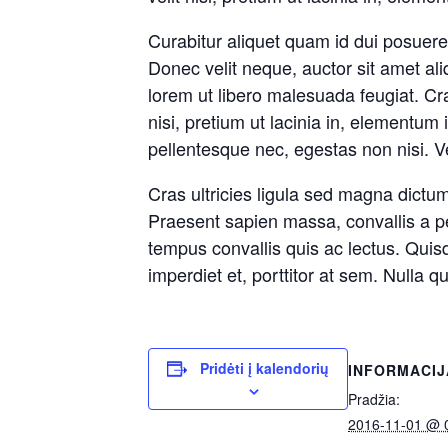
Curabitur aliquet quam id dui posuere 
Donec velit neque, auctor sit amet ali
lorem ut libero malesuada feugiat. Cra
nisi, pretium ut lacinia in, element
pellentesque nec, egestas non nisi. 
Cras ultricies ligula sed magna dictu
Praesent sapien massa, convallis a pel
tempus convallis quis ac lectus. Quisq
imperdiet et, porttitor at sem. Nulla 
Pridėti į kalendorių
INFORMACIJ
Pradžia:
2016-11-01 @ 