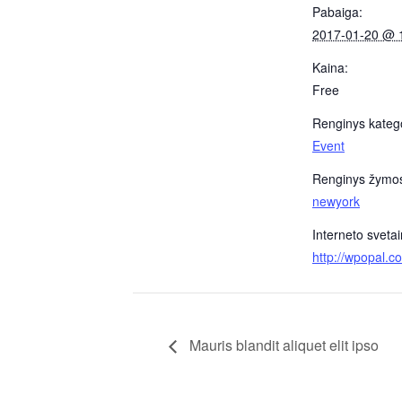
Pabaiga:
2017-01-20 @ 
Kaina:
Free
Renginys katego
Event
Renginys žymo
newyork
Interneto svetai
http://wpopal.c
Mauris blandit aliquet elit ipso