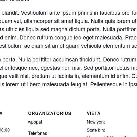
blandit. Vestibulum ante ipsum primis in faucibus orci lu
quam vel, ullamcorper sit amet ligula. Nulla quis lorem ut
s ultricies ligula sed magna dictum porta. Nulla porttito
um id enim. Donec rutrum congue leo eget malesuada. Prae
Vestibulum ac diam sit amet quam vehicula elementum sed
m porta. Nulla porttitor accumsan tincidunt. Donec rutr
lentesque nec, egestas non nisi. Sed porttitor lectus nib
ue velit nisi, pretium ut lacinia in, elementum id enim. 
quis lorem ut libero malesuada feugiat. Pellentesque in ip
A
ORGANIZATORIUS
VIETA
wpopal
New york
08:00
State bird
Telefonas