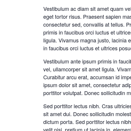
Vestibulum ac diam sit amet quam vehic
eget tortor risus. Praesent sapien ma
consectetur sed, convallis at tellus.
primis in faucibus orci luctus et ultr
ligula. Vivamus magna justo, lacinia e
in faucibus orci luctus et ultrices pos
Vestibulum ante ipsum primis in faucib
vel, ullamcorper sit amet ligula. Vivam
Curabitur arcu erat, accumsan id imper
ipsum dolor sit amet, consectetur adipi
porttitor volutpat. Donec sollicitudin
Sed porttitor lectus nibh. Cras ultri
sit amet dui. Donec sollicitudin moles
dictum porta. Sed porttitor lectus n
velit nisi, pretium ut lacinia in, eleme