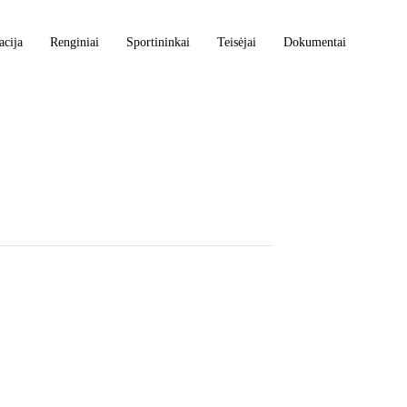
acija
Renginiai
Sportininkai
Teisėjai
Dokumentai