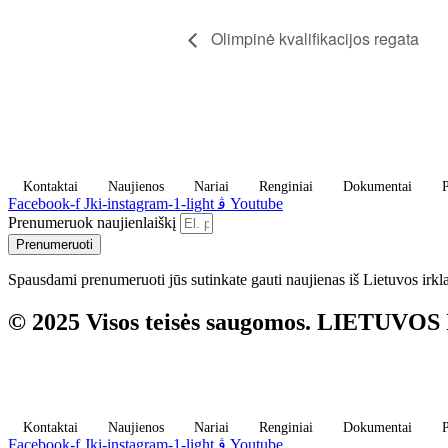
Olimpinė kvalifikacijos regata
Kontaktai
Naujienos
Nariai
Renginiai
Dokumentai
P
Facebook-f
Jki-instagram-1-light
Youtube
Prenumeruok naujienlaiškį
Prenumeruoti
Spausdami prenumeruoti jūs sutinkate gauti naujienas iš Lietuvos irkl
© 2025 Visos teisės saugomos. LIETUVO
Kontaktai
Naujienos
Nariai
Renginiai
Dokumentai
P
Facebook-f
Jki-instagram-1-light
Youtube