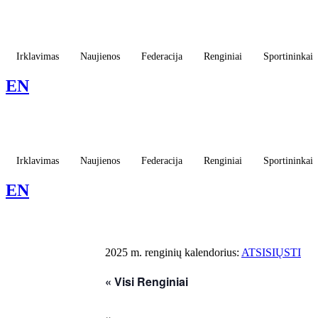
Eiti
prie
turinio
Irklavimas
Naujienos
Federacija
Renginiai
Sportininkai
EN
Irklavimas
Naujienos
Federacija
Renginiai
Sportininkai
EN
2025 m. renginių kalendorius:
ATSISIŲSTI
« Visi Renginiai