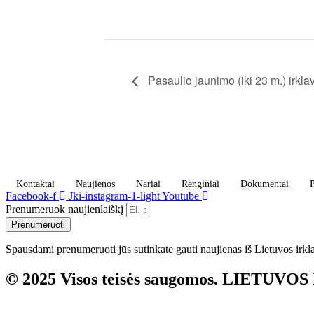
Pasaulio jaunimo (iki 23 m.) irkl
Kontaktai
Naujienos
Nariai
Renginiai
Dokumentai
P
Facebook-f
Jki-instagram-1-light
Youtube
Prenumeruok naujienlaiškį
Prenumeruoti
Spausdami prenumeruoti jūs sutinkate gauti naujienas iš Lietuvos irkl
© 2025 Visos teisės saugomos. LIETUVO