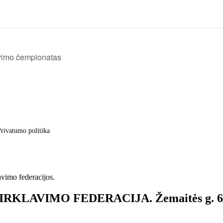
avimo čempionatas
rivatumo politika
avimo federacijos.
S IRKLAVIMO FEDERACIJA. Žemaitės g. 6, 