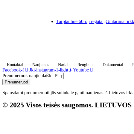
Tarptautinė 60-oji regata „Gintariniai irkl
Kontaktai
Naujienos
Nariai
Renginiai
Dokumentai
P
Facebook-f
Jki-instagram-1-light
Youtube
Prenumeruok naujienlaiškį
Prenumeruoti
Spausdami prenumeruoti jūs sutinkate gauti naujienas iš Lietuvos irkl
© 2025 Visos teisės saugomos. LIETUVO