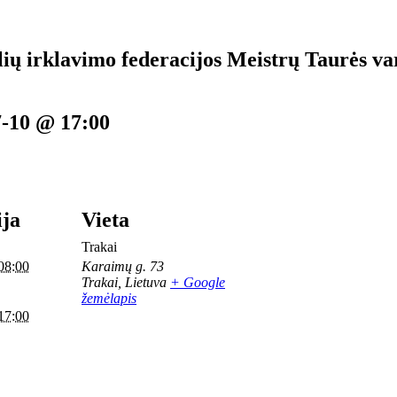
ių irklavimo federacijos Meistrų Taurės va
7-10 @ 17:00
ija
Vieta
Trakai
08:00
Karaimų g. 73
Trakai
,
Lietuva
+ Google
žemėlapis
17:00