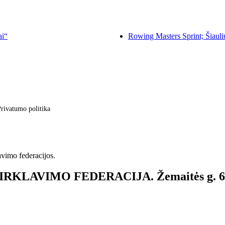
ai“
Rowing Masters Sprint; Šiauli
rivatumo politika
avimo federacijos.
S IRKLAVIMO FEDERACIJA. Žemaitės g. 6, 