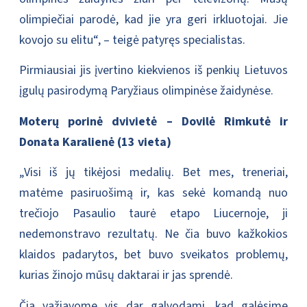
olimpiečiai parodė, kad jie yra geri irkluotojai. Jie
kovojo su elitu“, – teigė patyręs specialistas.
Pirmiausiai jis įvertino kiekvienos iš penkių Lietuvos
įgulų pasirodymą Paryžiaus olimpinėse žaidynėse.
Moterų porinė dvivietė – Dovilė Rimkutė ir
Donata Karalienė (13 vieta)
„Visi iš jų tikėjosi medalių. Bet mes, treneriai,
matėme pasiruošimą ir, kas sekė komandą nuo
trečiojo Pasaulio taurė etapo Liucernoje, ji
nedemonstravo rezultatų. Ne čia buvo kažkokios
klaidos padarytos, bet buvo sveikatos problemų,
kurias žinojo mūsų daktarai ir jas sprendė.
Čia važiavome vis dar galvodami, kad galėsime