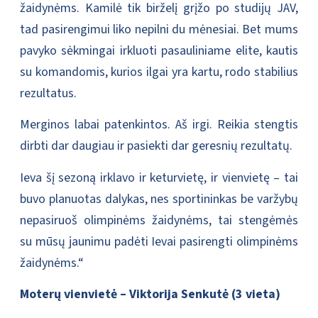
žaidynėms. Kamilė tik birželį grįžo po studijų JAV,
tad pasirengimui liko nepilni du mėnesiai. Bet mums
pavyko sėkmingai irkluoti pasauliniame elite, kautis
su komandomis, kurios ilgai yra kartu, rodo stabilius
rezultatus.
Merginos labai patenkintos. Aš irgi. Reikia stengtis
dirbti dar daugiau ir pasiekti dar geresnių rezultatų.
Ieva šį sezoną irklavo ir keturvietę, ir vienvietę – tai
buvo planuotas dalykas, nes sportininkas be varžybų
nepasiruoš olimpinėms žaidynėms, tai stengėmės
su mūsų jaunimu padėti Ievai pasirengti olimpinėms
žaidynėms.“
Moterų vienvietė – Viktorija Senkutė (3 vieta)