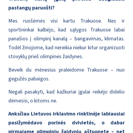
pastangų paruošti?
Mes ruošėmės visi kartu Trakuose. Nes ir
sportininkai kalbėjo, kad sąlygos Trakuose labai
panašios į olimpinį kanalą – bangavimas, klimatas.
Todėl žinojome, kad nereikia niekur kitur organizuoti
stovyklų prieš olimpines žaidynes.
Beveik du mėnesius praleidome Trakuose – nuo
gegužės pabaigos.
Negali pasakyti, kad kažkuriai įgulai reikėjo didelio
dėmesio, o kitoms ne.
Anksčiau Lietuvos irklavimo rinktinėje labiausiai
pasižymėdavo porinės dvivietės, o dabar
pirmajame olimpinių žaidynių aštuonete – net