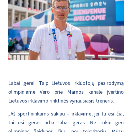
Labai gerai. Taip Lietuvos irkluotojų pasirodymą
olimpiniame Vero prie Marnos kanale įvertino
Lietuvos irklavimo rinktinės vyriausiasis treneris.
„Aš sportininkams sakiau – irklavime, jei tu esi čia,
tai esi geras arba labai geras. Ne tokie geri
olimpines žaidynes žiūri per televizorių. Mūsų