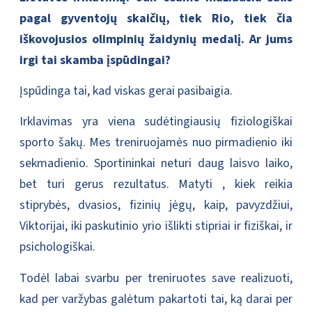
pagal gyventojų skaičių, tiek Rio, tiek čia
iškovojusios olimpinių žaidynių medalį. Ar jums
irgi tai skamba įspūdingai?
Įspūdinga tai, kad viskas gerai pasibaigia.
Irklavimas yra viena sudėtingiausių fiziologiškai
sporto šakų. Mes treniruojamės nuo pirmadienio iki
sekmadienio. Sportininkai neturi daug laisvo laiko,
bet turi gerus rezultatus. Matyti , kiek reikia
stiprybės, dvasios, fizinių jėgų, kaip, pavyzdžiui,
Viktorijai, iki paskutinio yrio išlikti stipriai ir fiziškai, ir
psichologiškai.
Todėl labai svarbu per treniruotes save realizuoti,
kad per varžybas galėtum pakartoti tai, ką darai per