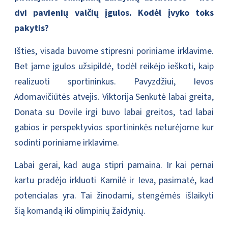
dvi pavienių valčių įgulos. Kodėl įvyko toks
pakytis?
Išties, visada buvome stipresni poriniame irklavime.
Bet jame įgulos užsipildė, todėl reikėjo ieškoti, kaip
realizuoti sportininkus. Pavyzdžiui, Ievos
Adomavičiūtės atvejis. Viktorija Senkutė labai greita,
Donata su Dovile irgi buvo labai greitos, tad labai
gabios ir perspektyvios sportininkės neturėjome kur
sodinti poriniame irklavime.
Labai gerai, kad auga stipri pamaina. Ir kai pernai
kartu pradėjo irkluoti Kamilė ir Ieva, pasimatė, kad
potencialas yra. Tai žinodami, stengėmės išlaikyti
šią komandą iki olimpinių žaidynių.