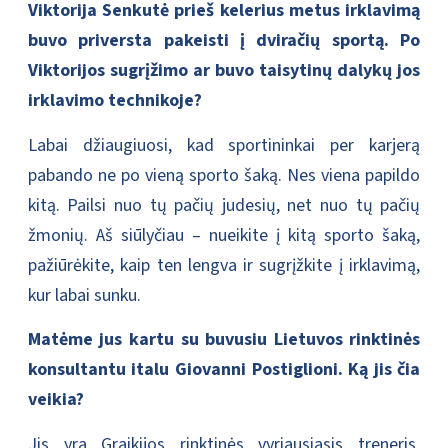
Viktorija Senkutė prieš kelerius metus irklavimą
buvo priversta pakeisti į dviračių sportą. Po
Viktorijos sugrįžimo ar buvo taisytinų dalykų jos
irklavimo technikoje?
Labai džiaugiuosi, kad sportininkai per karjerą
pabando ne po vieną sporto šaką. Nes viena papildo
kitą. Pailsi nuo tų pačių judesių, net nuo tų pačių
žmonių. Aš siūlyčiau – nueikite į kitą sporto šaką,
pažiūrėkite, kaip ten lengva ir sugrįžkite į irklavimą,
kur labai sunku.
Matėme jus kartu su buvusiu Lietuvos rinktinės
konsultantu italu Giovanni Postiglioni. Ką jis čia
veikia?
Jis yra Graikijos rinktinės vyriausiasis treneris.