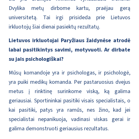
Dvylika metų dirbome kartu, praėjau gerą
universitetą. Tai irgi prisideda prie Lietuvos
irkluotojų šiai dienai pasiektų rezultatų.
Lietuvos irkluotojai Paryžiaus žaidynėse atrodė
labai pasitikintys savimi, motyvuoti. Ar dirbate
su jais psichologiškai?
Mūsų komandoje yra ir psichologas, ir psichologė,
yra puiki medikų komanda. Per pastaruosius dvejus
metus į rinktinę surinkome viską, ką galima
geriausiai. Sportininkai pasitiki visais specialistais, o
kai pasitiki, patys yra ramūs, nes žino, kad jei
specialistai nepanikuoja, vadinasi viskas gerai ir
galima demonstruoti geriausius rezultatus.