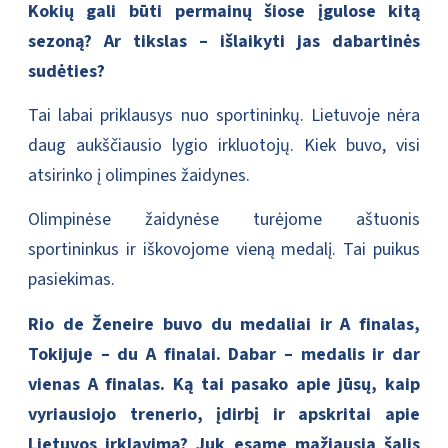
Kokių gali būti permainų šiose įgulose kitą
sezoną? Ar tikslas – išlaikyti jas dabartinės
sudėties?
Tai labai priklausys nuo sportininkų. Lietuvoje nėra
daug aukščiausio lygio irkluotojų. Kiek buvo, visi
atsirinko į olimpines žaidynes.
Olimpinėse žaidynėse turėjome aštuonis
sportininkus ir iškovojome vieną medalį. Tai puikus
pasiekimas.
Rio de Ženeire buvo du medaliai ir A finalas,
Tokijuje – du A finalai. Dabar – medalis ir dar
vienas A finalas. Ką tai pasako apie jūsų, kaip
vyriausiojo trenerio, įdirbį ir apskritai apie
Lietuvos irklavimą? Juk esame mažiausia šalis