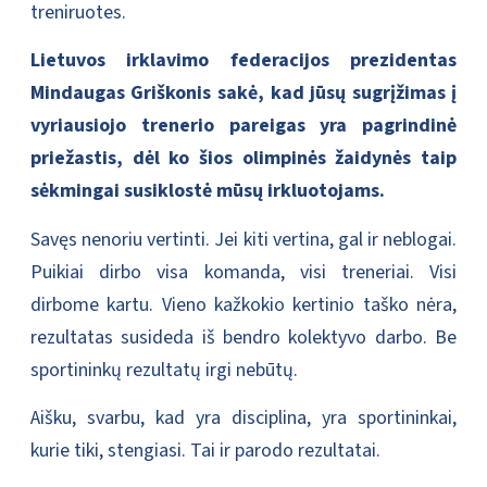
treniruotes.
Lietuvos irklavimo federacijos prezidentas
Mindaugas Griškonis sakė, kad jūsų sugrįžimas į
vyriausiojo trenerio pareigas yra pagrindinė
priežastis, dėl ko šios olimpinės žaidynės taip
sėkmingai susiklostė mūsų irkluotojams.
Savęs nenoriu vertinti. Jei kiti vertina, gal ir neblogai.
Puikiai dirbo visa komanda, visi treneriai. Visi
dirbome kartu. Vieno kažkokio kertinio taško nėra,
rezultatas susideda iš bendro kolektyvo darbo. Be
sportininkų rezultatų irgi nebūtų.
Aišku, svarbu, kad yra disciplina, yra sportininkai,
kurie tiki, stengiasi. Tai ir parodo rezultatai.