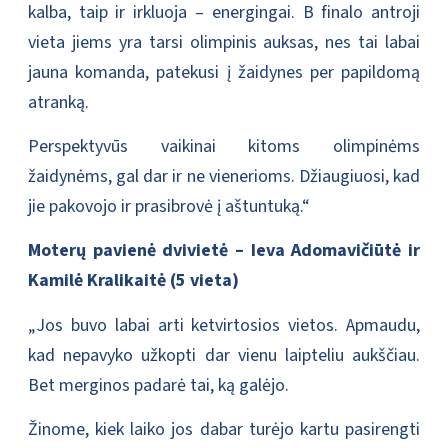
kalba, taip ir irkluoja – energingai. B finalo antroji
vieta jiems yra tarsi olimpinis auksas, nes tai labai
jauna komanda, patekusi į žaidynes per papildomą
atranką.
Perspektyvūs vaikinai kitoms olimpinėms
žaidynėms, gal dar ir ne vienerioms. Džiaugiuosi, kad
jie pakovojo ir prasibrovė į aštuntuką.“
Moterų pavienė dvivietė – Ieva Adomavičiūtė ir
Kamilė Kralikaitė (5 vieta)
„Jos buvo labai arti ketvirtosios vietos. Apmaudu,
kad nepavyko užkopti dar vienu laipteliu aukščiau.
Bet merginos padarė tai, ką galėjo.
Žinome, kiek laiko jos dabar turėjo kartu pasirengti