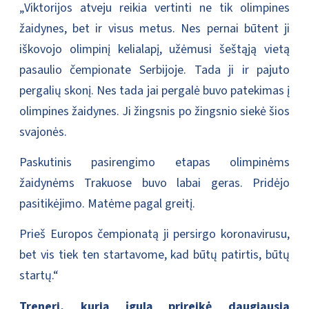
„Viktorijos atveju reikia vertinti ne tik olimpines
žaidynes, bet ir visus metus. Nes pernai būtent ji
iškovojo olimpinį kelialapį, užėmusi šeštąją vietą
pasaulio čempionate Serbijoje. Tada ji ir pajuto
pergalių skonį. Nes tada jai pergalė buvo patekimas į
olimpines žaidynes. Ji žingsnis po žingsnio siekė šios
svajonės.
Paskutinis pasirengimo etapas olimpinėms
žaidynėms Trakuose buvo labai geras. Pridėjo
pasitikėjimo. Matėme pagal greitį.
Prieš Europos čempionatą ji persirgo koronavirusu,
bet vis tiek ten startavome, kad būtų patirtis, būtų
startų.“
Treneri, kurią įgulą prireikė daugiausia