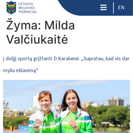
EN
Žyma:
Milda
Valčiukaitė
Į didįjį sportą grįžtanti D.Karalienė: „Supratau, kad vis dar
myliu irklavimą“