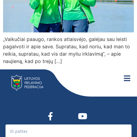
„Vaikučiai paaugo, rankos atlaisvėjo, galėjau sau leisti
pagalvoti ir apie save. Supratau, kad noriu, kad man to
reikia, supratau, kad vis dar myliu irklavimą“, – apie
naujieną, kad po trejų […]