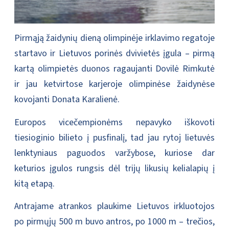
Pirmąją žaidynių dieną olimpinėje irklavimo regatoje
startavo ir Lietuvos porinės dvivietės įgula – pirmą
kartą olimpietės duonos ragaujanti Dovilė Rimkutė
ir jau ketvirtose karjeroje olimpinėse žaidynėse
kovojanti Donata Karalienė.
Europos vicečempionėms nepavyko iškovoti
tiesioginio bilieto į pusfinalį, tad jau rytoj lietuvės
lenktyniaus paguodos varžybose, kuriose dar
keturios įgulos rungsis dėl trijų likusių kelialapių į
kitą etapą.
Antrajame atrankos plaukime Lietuvos irkluotojos
po pirmųjų 500 m buvo antros, po 1000 m – trečios,