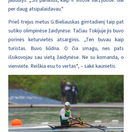
jaudulys: „Jis panašus, kaip ir visose varžybose. Gal
per daug atsipalaidavau.“
Prieš trejus metus G.Bieliauskas gimtadienį taip pat
sutiko olimpinėse žaidynėse. Tačiau Tokijuje jis buvo
porinės keturvietės atsarginis. „Ten buvau kaip
turistas. Buvo liūdna. O čia smagu, nes pats
išsikovojau sau vietą žaidynėse. Ne su komanda, o
vienviete. Reiškia esu to vertas“, – sakė kaunietis.