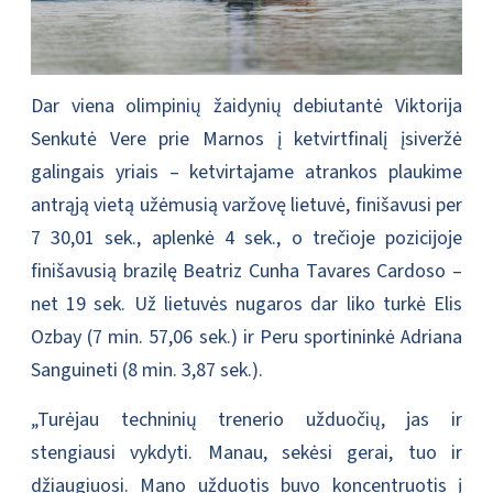
Dar viena olimpinių žaidynių debiutantė Viktorija
Senkutė Vere prie Marnos į ketvirtfinalį įsiveržė
galingais yriais – ketvirtajame atrankos plaukime
antrąją vietą užėmusią varžovę lietuvė, finišavusi per
7 30,01 sek., aplenkė 4 sek., o trečioje pozicijoje
finišavusią brazilę Beatriz Cunha Tavares Cardoso –
net 19 sek. Už lietuvės nugaros dar liko turkė Elis
Ozbay (7 min. 57,06 sek.) ir Peru sportininkė Adriana
Sanguineti (8 min. 3,87 sek.).
„Turėjau techninių trenerio užduočių, jas ir
stengiausi vykdyti. Manau, sekėsi gerai, tuo ir
džiaugiuosi. Mano užduotis buvo koncentruotis į