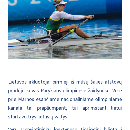
Lietuvos irkluotojai pirmieji iš mūsų šalies atstovų
pradėjo kovas Paryžiaus olimpinėse žaidynėse. Vere
prie Marnos esančiame nacionaliniame olimpiniame
kanale tai prapliumpant, tai aprimstant lietui
startavo trys lietuvių valtys.
Vyrų vienvietininkų lenktynėse tiesioginį bilietą į