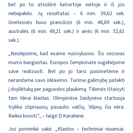
bet po to atsidūrė ketvirtoje vietoje ir iš jos
nebepakilo. Jų rezultatas – 6 min. 59,62 sek.
Greitesnės buvo prancūzės (6 min. 48,89 sek.),
australės (6 min. 49,21 sek.) ir airės (6 min. 52,61
sek.).
„Neslėpsime, kad esame nusivylusios. Šis sezonas
mums banguotas. Europos čempionate sugebėjome
save realizuoti. Bet po jo tarsi pasimetėme ir
nerandame savo irklavimo. Turime galimybę patekti
į dvyliktuką per paguodos plaukimą. Tikimės ištaisyti
tam tikrai klaidas. Olimpinėse žaidynėse startuoja
trylika stipriausių pasaulio valčių. Silpnų čia nėra.
Reikia kovoti.“, – teigė D.Karalienė.
Jos porininkė sakė: „Klaidos – techniniai niuansai.