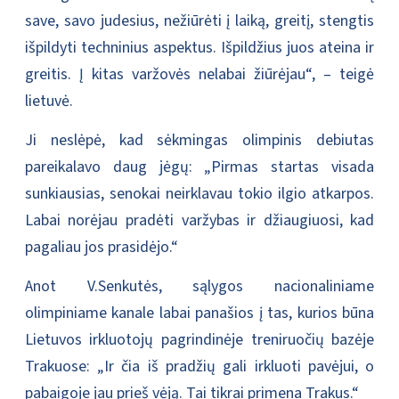
save, savo judesius, nežiūrėti į laiką, greitį, stengtis
išpildyti techninius aspektus. Išpildžius juos ateina ir
greitis. Į kitas varžovės nelabai žiūrėjau“, – teigė
lietuvė.
Ji neslėpė, kad sėkmingas olimpinis debiutas
pareikalavo daug jėgų: „Pirmas startas visada
sunkiausias, senokai neirklavau tokio ilgio atkarpos.
Labai norėjau pradėti varžybas ir džiaugiuosi, kad
pagaliau jos prasidėjo.“
Anot V.Senkutės, sąlygos nacionaliniame
olimpiniame kanale labai panašios į tas, kurios būna
Lietuvos irkluotojų pagrindinėje treniruočių bazėje
Trakuose: „Ir čia iš pradžių gali irkluoti pavėjui, o
pabaigoje jau prieš vėją. Tai tikrai primena Trakus.“