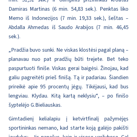
Damiras Martinas (6 min. 54,83 sek.). Penktas liko
Memo iš Indonezijos (7 min. 19,33 sek.), šeštas –
Abdalla Ahmedas iš Saudo Arabijos (7 min. 46,45
sek.).
„Pradžia buvo sunki. Ne viskas klostėsi pagal planą –
planavau nuo pat pradžių būti trejete. Bet teko
paspurtuoti finiše. Viskas gerai baigėsi. Žinojau, kad
galiu pagreitėti prieš finišą. Tą ir padariau. Šiandien
prireikė apie 95 procentų jėgų. Tikėjausi, kad bus
lengviau. Klydau. Kitą kartą neklysiu“, – po finišo
šyptelėjo G.Bieliauskas.
Gimtadienį kelialapiu į ketvirtfinalį pažymėjęs
sportininkas nemano, kad starte koją galėjo pakišti