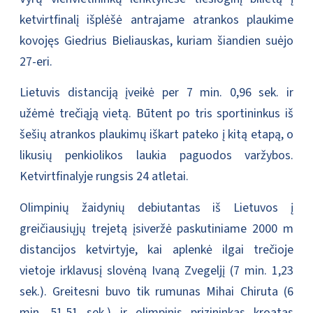
ketvirtfinalį išplėšė antrajame atrankos plaukime
kovojęs Giedrius Bieliauskas, kuriam šiandien suėjo
27-eri.
Lietuvis distanciją įveikė per 7 min. 0,96 sek. ir
užėmė trečiąją vietą. Būtent po tris sportininkus iš
šešių atrankos plaukimų iškart pateko į kitą etapą, o
likusių penkiolikos laukia paguodos varžybos.
Ketvirtfinalyje rungsis 24 atletai.
Olimpinių žaidynių debiutantas iš Lietuvos į
greičiausiųjų trejetą įsiveržė paskutiniame 2000 m
distancijos ketvirtyje, kai aplenkė ilgai trečioje
vietoje irklavusį slovėną Ivaną Zvegeljį (7 min. 1,23
sek.). Greitesni buvo tik rumunas Mihai Chiruta (6
min. 51,51 sek.) ir olimpinis prizininkas kroatas