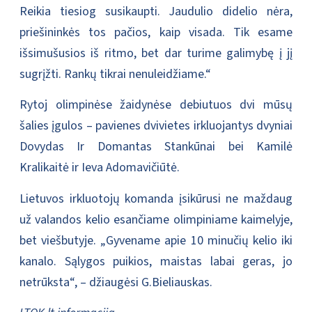
Reikia tiesiog susikaupti. Jaudulio didelio nėra,
priešininkės tos pačios, kaip visada. Tik esame
išsimušusios iš ritmo, bet dar turime galimybę į jį
sugrįžti. Rankų tikrai nenuleidžiame.“
Rytoj olimpinėse žaidynėse debiutuos dvi mūsų
šalies įgulos – pavienes dvivietes irkluojantys dvyniai
Dovydas Ir Domantas Stankūnai bei Kamilė
Kralikaitė ir Ieva Adomavičiūtė.
Lietuvos irkluotojų komanda įsikūrusi ne maždaug
už valandos kelio esančiame olimpiniame kaimelyje,
bet viešbutyje. „Gyvename apie 10 minučių kelio iki
kanalo. Sąlygos puikios, maistas labai geras, jo
netrūksta“, – džiaugėsi G.Bieliauskas.