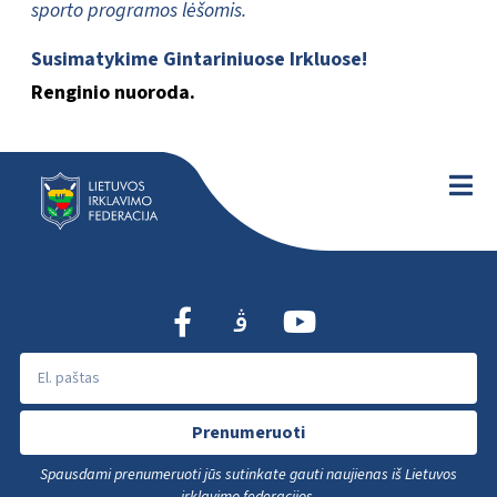
sporto programos lėšomis.
Susimatykime Gintariniuose Irkluose!
Renginio nuoroda.
Prenumeruoti
Spausdami prenumeruoti jūs sutinkate gauti naujienas iš Lietuvos
irklavimo federacijos.