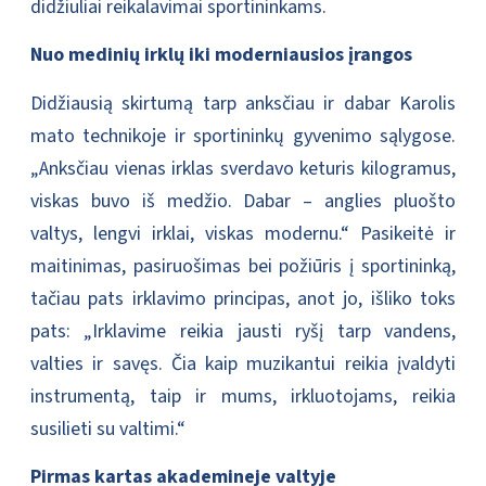
didžiuliai reikalavimai sportininkams.
Nuo medinių irklų iki moderniausios įrangos
Didžiausią skirtumą tarp anksčiau ir dabar Karolis
mato technikoje ir sportininkų gyvenimo sąlygose.
„Anksčiau vienas irklas sverdavo keturis kilogramus,
viskas buvo iš medžio. Dabar – anglies pluošto
valtys, lengvi irklai, viskas modernu.“ Pasikeitė ir
maitinimas, pasiruošimas bei požiūris į sportininką,
tačiau pats irklavimo principas, anot jo, išliko toks
pats: „Irklavime reikia jausti ryšį tarp vandens,
valties ir savęs. Čia kaip muzikantui reikia įvaldyti
instrumentą, taip ir mums, irkluotojams, reikia
susilieti su valtimi.“
Pirmas kartas akademineje valtyje