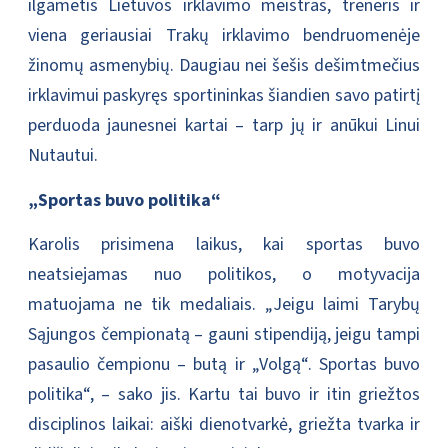
ilgametis Lietuvos irklavimo meistras, treneris ir
viena geriausiai Trakų irklavimo bendruomenėje
žinomų asmenybių. Daugiau nei šešis dešimtmečius
irklavimui paskyręs sportininkas šiandien savo patirtį
perduoda jaunesnei kartai – tarp jų ir anūkui Linui
Nutautui.
„Sportas buvo politika“
Karolis prisimena laikus, kai sportas buvo
neatsiejamas nuo politikos, o motyvacija
matuojama ne tik medaliais. „Jeigu laimi Tarybų
Sąjungos čempionatą – gauni stipendiją, jeigu tampi
pasaulio čempionu – butą ir „Volgą“. Sportas buvo
politika“, – sako jis. Kartu tai buvo ir itin griežtos
disciplinos laikai: aiški dienotvarkė, griežta tvarka ir