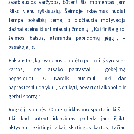
svarbiausios varžybos, būtent šis momentas jam
išliko vienu ryškiausių. Šeimoje irklavimas nuolat
tampa pokalbių tema, o didžiausia motyvacija
dažnai ateina iš artimiausių žmonių. „Kai finiše girdi
šeimos balsus, atsiranda papildomų jėgų“, –
pasakoja jis.
Paklaustas, ką svarbiausio norėtų perimti iš vyresnės
kartos, Linas atsako paprastai – gebėjimą
nepasiduoti. O Karolis jaunimui linki dar
paprastesnių dalykų: „Nerūkyti, nevartoti alkoholio ir
gerbti sportą.“
Rugsėjį jis minės 70 metų irklavimo sporte ir iki šiol
tiki, kad būtent irklavimas padeda jam išlikti
aktyviam. Skirtingi laikai, skirtingos kartos, tačiau