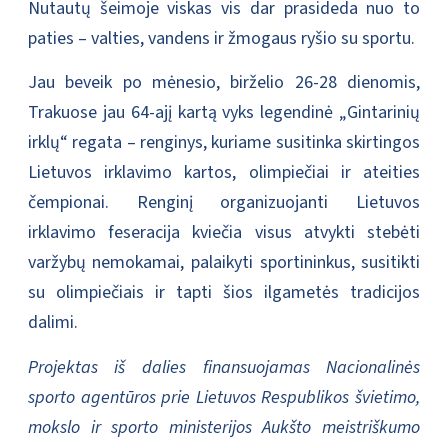
Nutautų šeimoje viskas vis dar prasideda nuo to
paties – valties, vandens ir žmogaus ryšio su sportu.
Jau beveik po mėnesio, birželio 26-28 dienomis,
Trakuose jau 64-ajį kartą vyks legendinė „Gintarinių
irklų“ regata – renginys, kuriame susitinka skirtingos
Lietuvos irklavimo kartos, olimpiečiai ir ateities
čempionai. Renginį organizuojanti Lietuvos
irklavimo feseracija kviečia visus atvykti stebėti
varžybų nemokamai, palaikyti sportininkus, susitikti
su olimpiečiais ir tapti šios ilgametės tradicijos
dalimi.
Projektas iš dalies finansuojamas Nacionalinės
sporto agentūros prie Lietuvos Respublikos švietimo,
mokslo ir sporto ministerijos Aukšto meistriškumo