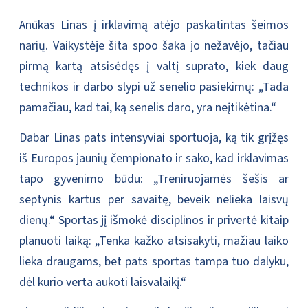
Anūkas Linas į irklavimą atėjo paskatintas šeimos
narių. Vaikystėje šita spoo šaka jo nežavėjo, tačiau
pirmą kartą atsisėdęs į valtį suprato, kiek daug
technikos ir darbo slypi už senelio pasiekimų: „Tada
pamačiau, kad tai, ką senelis daro, yra neįtikėtina.“
Dabar Linas pats intensyviai sportuoja, ką tik grįžęs
iš Europos jaunių čempionato ir sako, kad irklavimas
tapo gyvenimo būdu: „Treniruojamės šešis ar
septynis kartus per savaitę, beveik nelieka laisvų
dienų.“ Sportas jį išmokė disciplinos ir privertė kitaip
planuoti laiką: „Tenka kažko atsisakyti, mažiau laiko
lieka draugams, bet pats sportas tampa tuo dalyku,
dėl kurio verta aukoti laisvalaikį.“