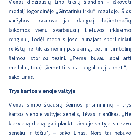
Vienas didžiausių Lino tikslų šiandien – iškovoti
medalį legendinėje „Gintarinių irklų“ regatoje. Šios
varžybos Trakuose jau daugelį dešimtmečių
laikomos vienu svarbiausių Lietuvos irklavimo
renginių, todėl medalis jose jaunajam sportininkui
reikštų ne tik asmeninį pasiekimą, bet ir simbolinį
šeimos istorijos tęsinį. „Pernai buvau labai arti
medalio, todėl šiemet tikslas – pagaliau jį laimėti“, –
sako Linas.
Trys kartos vienoje valtyje
Vienas simboliškiausių šeimos prisiminimų – trys
kartos vienoje valtyje: senelis, tėvas ir anūkas. „Ne
kiekvieną dieną gali plaukti vienoje valtyje su savo
seneliu ir tėčiu“, – sako Linas. Nors tai nebuvo