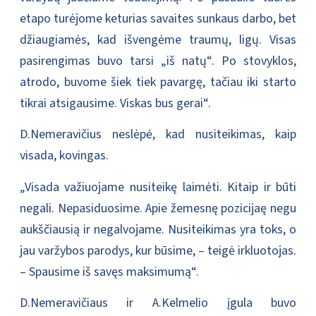
etapo turėjome keturias savaites sunkaus darbo, bet
džiaugiamės, kad išvengėme traumų, ligų. Visas
pasirengimas buvo tarsi „iš natų“. Po stovyklos,
atrodo, buvome šiek tiek pavargę, tačiau iki starto
tikrai atsigausime. Viskas bus gerai“.
D.Nemeravičius neslėpė, kad nusiteikimas, kaip
visada, kovingas.
„Visada važiuojame nusiteikę laimėti. Kitaip ir būti
negali. Nepasiduosime. Apie žemesnę pozicijaę negu
aukščiausią ir negalvojame. Nusiteikimas yra toks, o
jau varžybos parodys, kur būsime, – teigė irkluotojas.
– Spausime iš savęs maksimumą“.
D.Nemeravičiaus ir A.Kelmelio įgula buvo