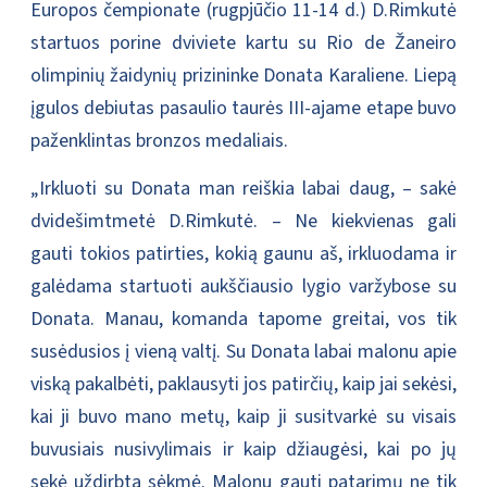
Europos čempionate (rugpjūčio 11-14 d.) D.Rimkutė
startuos porine dviviete kartu su Rio de Žaneiro
olimpinių žaidynių prizininke Donata Karaliene. Liepą
įgulos debiutas pasaulio taurės III-ajame etape buvo
paženklintas bronzos medaliais.
„Irkluoti su Donata man reiškia labai daug, – sakė
dvidešimtmetė D.Rimkutė. – Ne kiekvienas gali
gauti tokios patirties, kokią gaunu aš, irkluodama ir
galėdama startuoti aukščiausio lygio varžybose su
Donata. Manau, komanda tapome greitai, vos tik
susėdusios į vieną valtį. Su Donata labai malonu apie
viską pakalbėti, paklausyti jos patirčių, kaip jai sekėsi,
kai ji buvo mano metų, kaip ji susitvarkė su visais
buvusiais nusivylimais ir kaip džiaugėsi, kai po jų
sekė uždirbta sėkmė. Malonu gauti patarimų ne tik