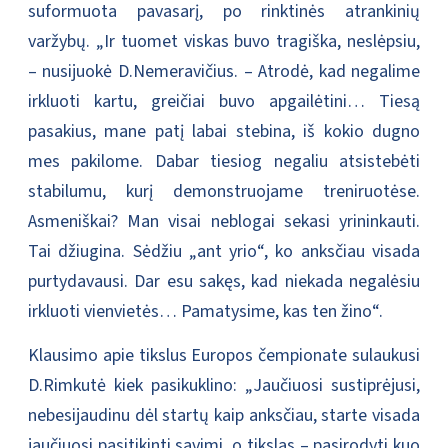
suformuota pavasarį, po rinktinės atrankinių
varžybų. „Ir tuomet viskas buvo tragiška, neslėpsiu,
– nusijuokė D.Nemeravičius. – Atrodė, kad negalime
irkluoti kartu, greičiai buvo apgailėtini… Tiesą
pasakius, mane patį labai stebina, iš kokio dugno
mes pakilome. Dabar tiesiog negaliu atsistebėti
stabilumu, kurį demonstruojame treniruotėse.
Asmeniškai? Man visai neblogai sekasi yrininkauti.
Tai džiugina. Sėdžiu „ant yrio“, ko anksčiau visada
purtydavausi. Dar esu sakęs, kad niekada negalėsiu
irkluoti vienvietės… Pamatysime, kas ten žino“.
Klausimo apie tikslus Europos čempionate sulaukusi
D.Rimkutė kiek pasikuklino: „Jaučiuosi sustiprėjusi,
nebesijaudinu dėl startų kaip anksčiau, starte visada
jaučiuosi pasitikinti savimi, o tikslas – pasirodyti kuo