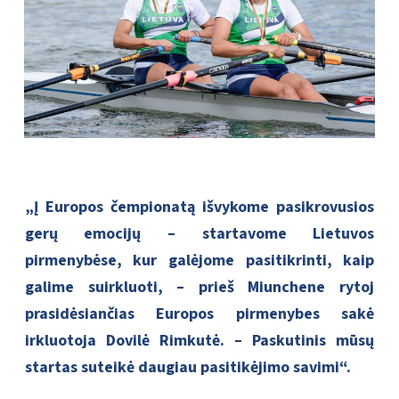
„Į Europos čempionatą išvykome pasikrovusios
gerų emocijų – startavome Lietuvos
pirmenybėse, kur galėjome pasitikrinti, kaip
galime suirkluoti, – prieš Miunchene rytoj
prasidėsiančias Europos pirmenybes sakė
irkluotoja Dovilė Rimkutė. – Paskutinis mūsų
startas suteikė daugiau pasitikėjimo savimi“.