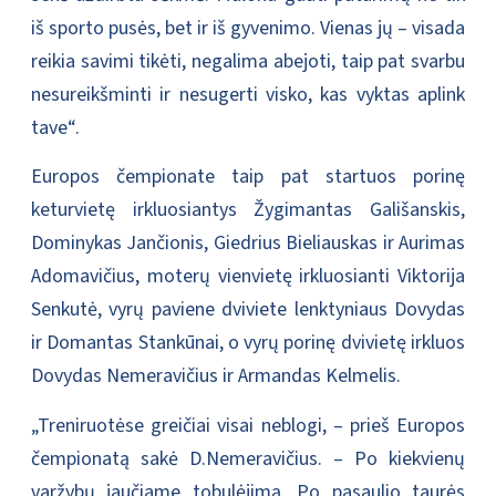
iš sporto pusės, bet ir iš gyvenimo. Vienas jų – visada
reikia savimi tikėti, negalima abejoti, taip pat svarbu
nesureikšminti ir nesugerti visko, kas vyktas aplink
tave“.
Europos čempionate taip pat startuos porinę
keturvietę irkluosiantys Žygimantas Gališanskis,
Dominykas Jančionis, Giedrius Bieliauskas ir Aurimas
Adomavičius, moterų vienvietę irkluosianti Viktorija
Senkutė, vyrų paviene dviviete lenktyniaus Dovydas
ir Domantas Stankūnai, o vyrų porinę dvivietę irkluos
Dovydas Nemeravičius ir Armandas Kelmelis.
„Treniruotėse greičiai visai neblogi, – prieš Europos
čempionatą sakė D.Nemeravičius. – Po kiekvienų
varžybų jaučiame tobulėjimą. Po pasaulio taurės