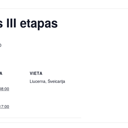
 III etapas
0
A
VIETA
Liucerna, Šveicarija
08:00
17:00