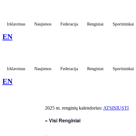
Eiti
prie
turinio
Irklavimas
Naujienos
Federacija
Renginiai
Sportininkai
EN
Irklavimas
Naujienos
Federacija
Renginiai
Sportininkai
EN
2025 m. renginių kalendorius:
ATSISIŲSTI
« Visi Renginiai