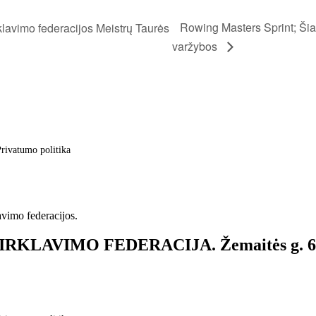
Rowing Masters Sprint; Šiau
klavimo federacijos Meistrų Taurės
varžybos
rivatumo politika
avimo federacijos.
S IRKLAVIMO FEDERACIJA. Žemaitės g. 6, 