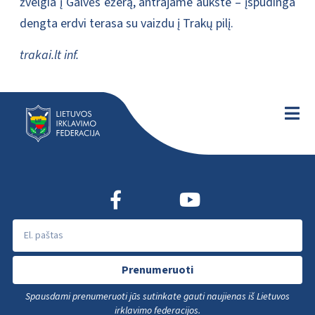
žvelgia į Galvės ežerą, antrajame aukšte – įspūdinga
dengta erdvi terasa su vaizdu į Trakų pilį.
trakai.lt inf.
Prenumeruoti
Spausdami prenumeruoti jūs sutinkate gauti naujienas iš Lietuvos
irklavimo federacijos.