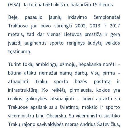
(FISA). Ją turi pateikti iki š.m. balandžio 15 dienos.
Beje, pasaulio jaunių irklavimo čempionatai
Trakuose jau buvo surengti 2002, 2013 ir 2017
metais, tad dar vienas Lietuvos prestižą ir gerą
įvaizdį auginantis sporto renginys liudytų veiklos
tęstinumą.
Turint tokių ambicingų užmojų, nepakanka norėti –
būtina atlikti nemažai namų darbų. Visų pirma –
atnaujinti Trakų sporto bazės pastatą ir
infrastruktūrą. Ko reikėtų pirmiausia, kokios yra
realios galimybės atsinaujinti – buvo aptarta su
Trakuose apsilankiusiu švietimo, mokslo ir sporto
viceministru Linu Obcarsku. Su viceministru susitiko
Trakų rajono savivaldybės meras Andrius Šatevičius,