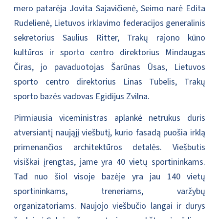
mero patarėja Jovita Sajavičienė, Seimo narė Edita
Rudelienė, Lietuvos irklavimo federacijos generalinis
sekretorius Saulius Ritter, Trakų rajono kūno
kultūros ir sporto centro direktorius Mindaugas
Čiras, jo pavaduotojas Šarūnas Ūsas, Lietuvos
sporto centro direktorius Linas Tubelis, Trakų
sporto bazės vadovas Egidijus Zvilna.
Pirmiausia viceministras aplankė netrukus duris
atversiantį naująjį viešbutį, kurio fasadą puošia irklą
primenančios architektūros detalės. Viešbutis
visiškai įrengtas, jame yra 40 vietų sportininkams.
Tad nuo šiol visoje bazėje yra jau 140 vietų
sportininkams, treneriams, varžybų
organizatoriams. Naujojo viešbučio langai ir durys