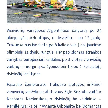
Vienviečių varžybose Argentinose dalyvaus po 24
abiejų lyčių irkluotojus, o dviviečių – po 12 įgulų.
Trakuose bus išdalinta po 8 kelialapius į abi jaunimo
olimpinių žaidynių rungtis. Per papildomas atrankos
varžybas europiečiai išsidalins po 3 vietas vienviečių
vaikinų ir merginų varžybose bei tik po 1 kelialalpį į
dviviečių lenktynes.
Pasaulio čempionate Trakuose Lietuvos rinktinei
vienviečių varžybose atstovaus Eglė Bezzubovaitė ir
Kasparas Keršanskas, o dviviečių be vairininko –
Kamilė Kralikaitė ir Vytautė Urbonaitė bei Domantas