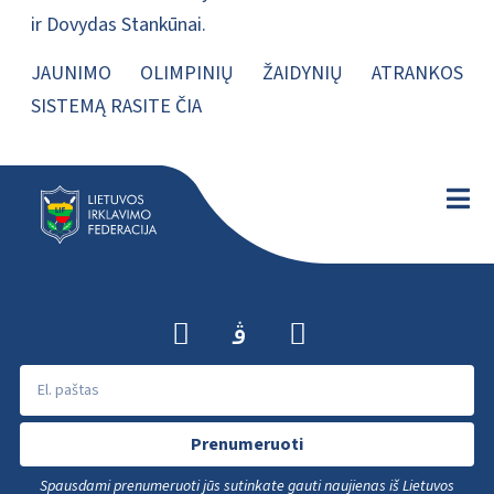
ir Dovydas Stankūnai.
JAUNIMO OLIMPINIŲ ŽAIDYNIŲ ATRANKOS
SISTEMĄ RASITE ČIA
Prenumeruoti
Spausdami prenumeruoti jūs sutinkate gauti naujienas iš Lietuvos