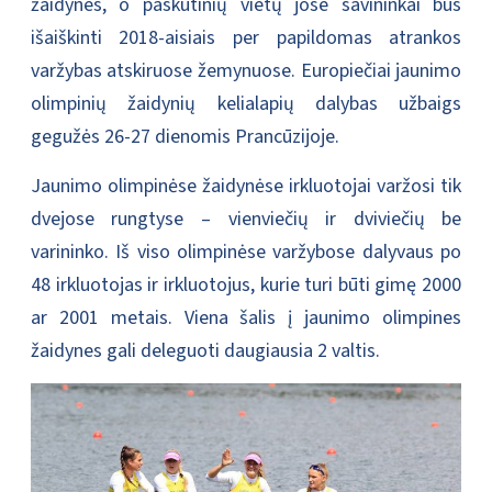
žaidynes, o paskutinių vietų jose savininkai bus
išaiškinti 2018-aisiais per papildomas atrankos
varžybas atskiruose žemynuose. Europiečiai jaunimo
olimpinių žaidynių kelialapių dalybas užbaigs
gegužės 26-27 dienomis Prancūzijoje.
Jaunimo olimpinėse žaidynėse irkluotojai varžosi tik
dvejose rungtyse – vienviečių ir dviviečių be
varininko. Iš viso olimpinėse varžybose dalyvaus po
48 irkluotojas ir irkluotojus, kurie turi būti gimę 2000
ar 2001 metais. Viena šalis į jaunimo olimpines
žaidynes gali deleguoti daugiausia 2 valtis.