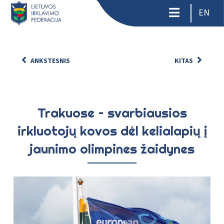
EN
ANKSTESNIS
KITAS
Trakuose – svarbiausios
irkluotojų kovos dėl kelialapių į
jaunimo olimpines žaidynes