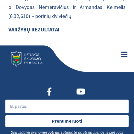
o Dovydas Nemeravičius ir Armandas Kelmelis
(6.32,610) – porinių dviviečių.
VARŽYBŲ REZULTATAI
Prenumeruoti
Spausdami prenumeruoti jūs sutinkate gauti naujienas iš Lietuvos