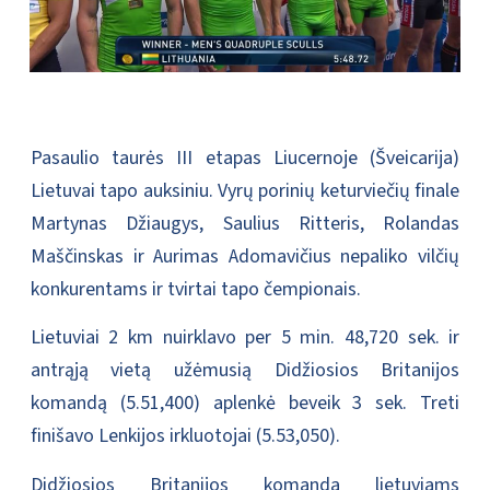
Pasaulio taurės III etapas Liucernoje (Šveicarija)
Lietuvai tapo auksiniu. Vyrų porinių keturviečių finale
Martynas Džiaugys, Saulius Ritteris, Rolandas
Maščinskas ir Aurimas Adomavičius nepaliko vilčių
konkurentams ir tvirtai tapo čempionais.
Lietuviai 2 km nuirklavo per 5 min. 48,720 sek. ir
antrąją vietą užėmusią Didžiosios Britanijos
komandą (5.51,400) aplenkė beveik 3 sek. Treti
finišavo Lenkijos irkluotojai (5.53,050).
Didžiosios Britanijos komanda lietuviams