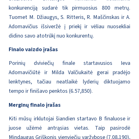
konkurenciją sudarė tik pirmuosius 800 metrų.
Tuomet M. Džiaugys, S. Ritteris, R. Maščinskas ir A.
Adomavičius išsiveržė į priekį ir vėliau nuosekliai
didino savo atotrūkį nuo konkurentų.
Finalo vaizdo įrašas
Porinių dviviečių finale startavusios Ieva
Adomavičiūtė ir Milda Valčiukaitė gerai pradėjo
lenktynes, tačiau neatlaikė lyderių diktuojamo
tempo ir finišavo penktos (6.57,850).
Merginų finalo įrašas
Kiti mūsų irklutojai šiandien startavo B finaluose ir
juose užėmė antrąsias vietas. Taip pasirodė
Mindaugas Griškonis vienviečių varžybose (7.08,190),