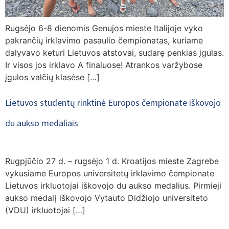
Rugsėjo 6-8 dienomis Genujos mieste Italijoje vyko
pakrančių irklavimo pasaulio čempionatas, kuriame
dalyvavo keturi Lietuvos atstovai, sudarę penkias įgulas.
Ir visos jos irklavo A finaluose! Atrankos varžybose
įgulos valčių klasėse […]
Lietuvos studentų rinktinė Europos čempionate iškovojo
du aukso medaliais
Rugpjūčio 27 d. – rugsėjo 1 d. Kroatijos mieste Zagrebe
vykusiame Europos universitetų irklavimo čempionate
Lietuvos irkluotojai iškovojo du aukso medalius. Pirmieji
aukso medalį iškovojo Vytauto Didžiojo universiteto
(VDU) irkluotojai […]