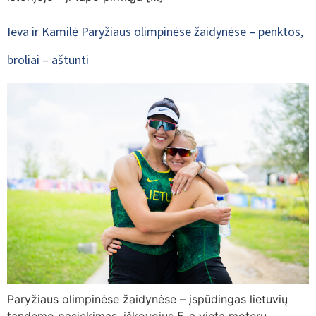
Ieva ir Kamilė Paryžiaus olimpinėse žaidynėse – penktos,
broliai – aštunti
Paryžiaus olimpinėse žaidynėse – įspūdingas lietuvių