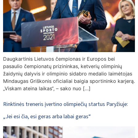
Daugkartinis Lietuvos čempionas ir Europos bei
pasaulio čempionatų prizininkas, ketverių olimpinių
žaidynių dalyvis ir olimpinio sidabro medalio laimėtojas
Mindaugas Griškonis oficialiai baigia sportininko karjerą.
„Viskam ateina laikas“, – sako nuo […]
Rinktinės treneris įvertino olimpiečių startus Paryžiuje:
„Jei esi čia, esi geras arba labai geras“