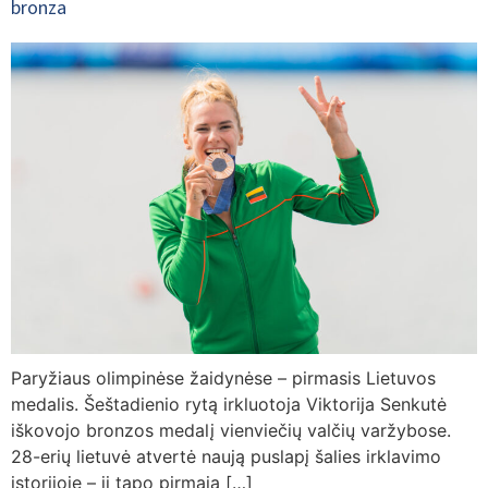
bronza
Paryžiaus olimpinėse žaidynėse – pirmasis Lietuvos
medalis. Šeštadienio rytą irkluotoja Viktorija Senkutė
iškovojo bronzos medalį vienviečių valčių varžybose.
28-erių lietuvė atvertė naują puslapį šalies irklavimo
istorijoje – ji tapo pirmąja […]