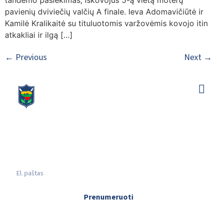
tandemo pasiekimas, iškovojus 5-ą vietą moterų
pavienių dviviečių valčių A finale. Ieva Adomavičiūtė ir
Kamilė Kralikaitė su tituluotomis varžovėmis kovojo itin
atkakliai ir ilgą […]
←
Previous
Next
→
Prenumeruoti
Spausdami prenumeruoti jūs sutinkate gauti naujienas iš Lietuvos