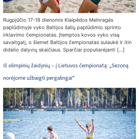
Rugpjūčio 17-18 dienomis Klaipėdos Melnragės
paplūdimyje vyko Baltijos šalių paplūdimio sprinto
irklavimo čempionatas. Įtemptos kovos vyko visą
savaitgalį, o šiemet Baltijos čempionatas sulaukė ir itin
didelio dalyvių skaičiaus. Sparčiai populiarėjanti […]
Iš olimpinių žaidynių – į Lietuvos čempionatą: „Sezoną
norėjome užbaigti pergalingai“