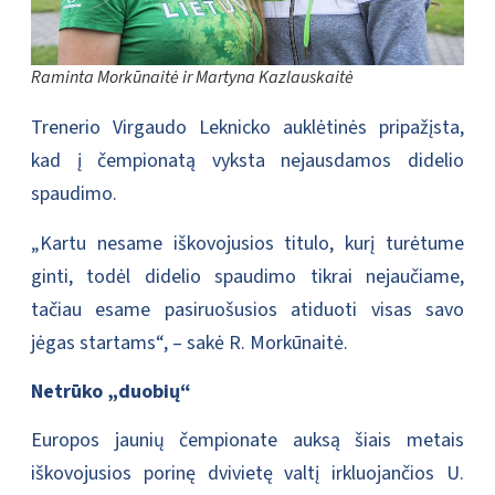
Raminta Morkūnaitė ir Martyna Kazlauskaitė
Trenerio Virgaudo Leknicko auklėtinės pripažįsta,
kad į čempionatą vyksta nejausdamos didelio
spaudimo.
„Kartu nesame iškovojusios titulo, kurį turėtume
ginti, todėl didelio spaudimo tikrai nejaučiame,
tačiau esame pasiruošusios atiduoti visas savo
jėgas startams“, – sakė R. Morkūnaitė.
Netrūko „duobių“
Europos jaunių čempionate auksą šiais metais
iškovojusios porinę dvivietę valtį irkluojančios U.