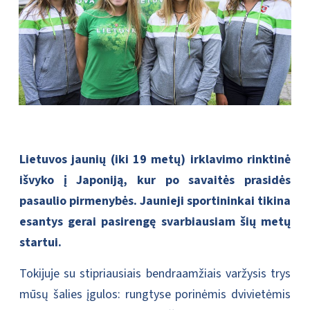
Lietuvos jaunių (iki 19 metų) irklavimo rinktinė
išvyko į Japoniją, kur po savaitės prasidės
pasaulio pirmenybės. Jaunieji sportininkai tikina
esantys gerai pasirengę svarbiausiam šių metų
startui.
Tokijuje su stipriausiais bendraamžiais varžysis trys
mūsų šalies įgulos: rungtyse porinėmis dvivietėmis