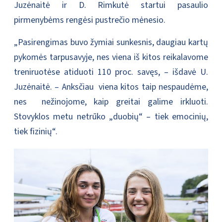
Juzėnaitė ir D. Rimkutė startui pasaulio
pirmenybėms rengėsi pustrečio mėnesio.
„Pasirengimas buvo žymiai sunkesnis, daugiau kartų
pykomės tarpusavyje, nes viena iš kitos reikalavome
treniruotėse atiduoti 110 proc. savęs, – išdavė U.
Juzėnaitė. – Anksčiau viena kitos taip nespaudėme,
nes nežinojome, kaip greitai galime irkluoti.
Stovyklos metu netrūko „duobių“ – tiek emocinių,
tiek fizinių“.