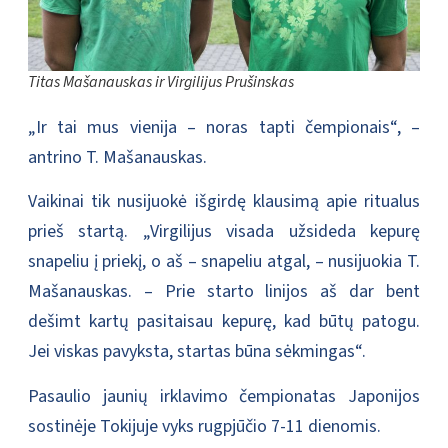
Titas Mašanauskas ir Virgilijus Prušinskas
„Ir tai mus vienija – noras tapti čempionais“, –
antrino T. Mašanauskas.
Vaikinai tik nusijuokė išgirdę klausimą apie ritualus
prieš startą. „Virgilijus visada užsideda kepurę
snapeliu į priekį, o aš – snapeliu atgal, – nusijuokia T.
Mašanauskas. – Prie starto linijos aš dar bent
dešimt kartų pasitaisau kepurę, kad būtų patogu.
Jei viskas pavyksta, startas būna sėkmingas“.
Pasaulio jaunių irklavimo čempionatas Japonijos
sostinėje Tokijuje vyks rugpjūčio 7-11 dienomis.