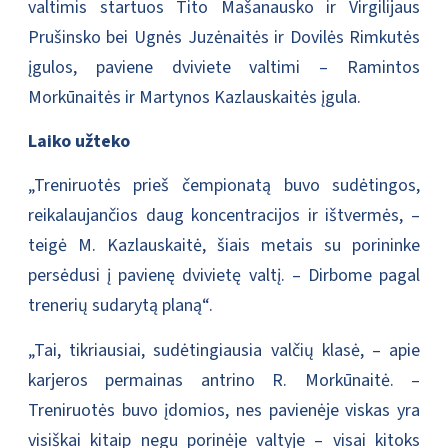
valtimis startuos Tito Mašanausko ir Virgilijaus
Prušinsko bei Ugnės Juzėnaitės ir Dovilės Rimkutės
įgulos, paviene dviviete valtimi – Ramintos
Morkūnaitės ir Martynos Kazlauskaitės įgula.
Laiko užteko
„Treniruotės prieš čempionatą buvo sudėtingos,
reikalaujančios daug koncentracijos ir ištvermės, –
teigė M. Kazlauskaitė, šiais metais su porininke
persėdusi į pavienę dvivietę valtį. – Dirbome pagal
trenerių sudarytą planą“.
„Tai, tikriausiai, sudėtingiausia valčių klasė, – apie
karjeros permainas antrino R. Morkūnaitė. –
Treniruotės buvo įdomios, nes pavienėje viskas yra
visiškai kitaip negu porinėje valtyje – visai kitoks