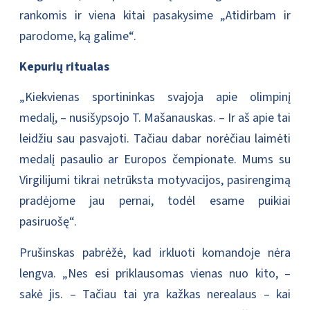
rankomis ir viena kitai pasakysime „Atidirbam ir
parodome, ką galime“.
Kepurių ritualas
„Kiekvienas sportininkas svajoja apie olimpinį
medalį, – nusišypsojo T. Mašanauskas. – Ir aš apie tai
leidžiu sau pasvajoti. Tačiau dabar norėčiau laimėti
medalį pasaulio ar Europos čempionate. Mums su
Virgilijumi tikrai netrūksta motyvacijos, pasirengimą
pradėjome jau pernai, todėl esame puikiai
pasiruošę“.
Prušinskas pabrėžė, kad irkluoti komandoje nėra
lengva. „Nes esi priklausomas vienas nuo kito, –
sakė jis. – Tačiau tai yra kažkas nerealaus – kai