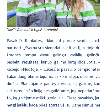
Dovilė Rimkutė ir Ugnė Juzėnaitė
Pasak D. Rimkutės, irkluojant poroje svarbu jausti
partnerį. „Svarbu yra vienodai jausti valtį, kurioje du
žmonės tampa vienu galingu varikliu, galinčiu
pasiekti rezultatą, kuriuo galima būtų didžiuotis, –
kalbėjo irkluotoja. – Lūkesčiai pasaulio čempionate?
Labai daug tikėtis bijome. Laiko mažėja, o baimė vis
didėja. Planuojame padaryti viską, ką galime, kad
kirtusios finišo liniją nesigailėtume, jog nepadarėme
to, ką galėjome atlikti geriausiai. Tiesą pasakius, jau
netgi laukiu, kada prieš startą vėl su Ugne sumušime