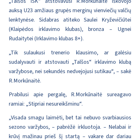
„Talšos ISK“ atstovavusi R.Morkūnaitė iškovojo
auksą U23 amžiaus grupės merginų vienviečių valčių
lenktynėse. Sidabras atiteko Saulei Kryževičiūtei
(Klaipėdos irklavimo klubas), bronza – Ugnei
Rudaitytei (Irklavimo klubas 8+).
„Tik sulaukusi trenerio klausimo, ar galėsiu
sudalyvauti ir atstovauti „Talšos“ irklavimo klubą
varžybose, nei sekundės nedvejojusi sutikau“, – sakė
R.Morkūnaitė.
Prabilusi apie pergalę, R.Morkūnaitė sureagavo
ramiai: „Stipriai nesureikšminu“.
„Visada smagu laimėti, bet tai nebuvo svarbiausios
sezono varžybos, – pabrėžė irkluotoja. – Nelabai ir
krūvį mažinau prieš šį startą – vakare dar dariau