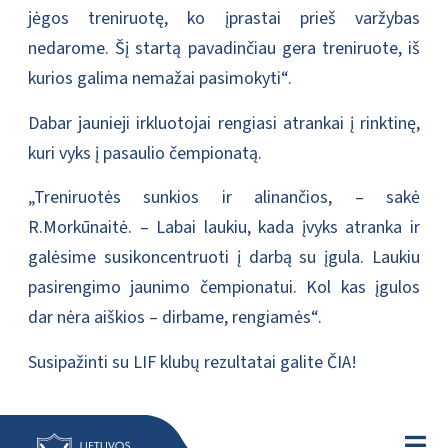
jėgos treniruotę, ko įprastai prieš varžybas
nedarome. Šį startą pavadinčiau gera treniruote, iš
kurios galima nemažai pasimokyti“.
Dabar jaunieji irkluotojai rengiasi atrankai į rinktinę,
kuri vyks į pasaulio čempionatą.
„Treniruotės sunkios ir alinančios, – sakė
R.Morkūnaitė. – Labai laukiu, kada įvyks atranka ir
galėsime susikoncentruoti į darbą su įgula. Laukiu
pasirengimo jaunimo čempionatui. Kol kas įgulos
dar nėra aiškios – dirbame, rengiamės“.
Susipažinti su LIF klubų rezultatai galite
ČIA!