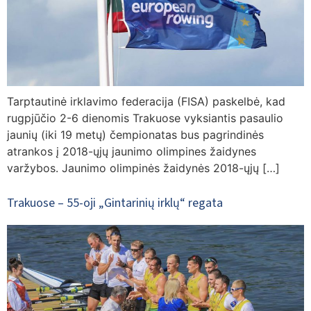
Tarptautinė irklavimo federacija (FISA) paskelbė, kad
rugpjūčio 2-6 dienomis Trakuose vyksiantis pasaulio
jaunių (iki 19 metų) čempionatas bus pagrindinės
atrankos į 2018-ųjų jaunimo olimpines žaidynes
varžybos. Jaunimo olimpinės žaidynės 2018-ųjų […]
Trakuose – 55-oji „Gintarinių irklų“ regata