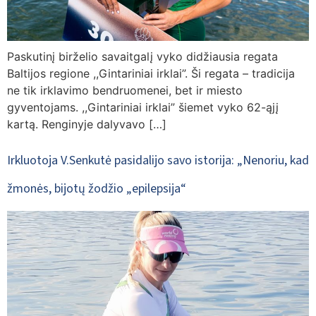
Paskutinį birželio savaitgalį vyko didžiausia regata
Baltijos regione ,,Gintariniai irklai”. Ši regata – tradicija
ne tik irklavimo bendruomenei, bet ir miesto
gyventojams. ,,Gintariniai irklai” šiemet vyko 62-ąjį
kartą. Renginyje dalyvavo […]
Irkluotoja V.Senkutė pasidalijo savo istorija: „Nenoriu, kad
žmonės, bijotų žodžio „epilepsija“