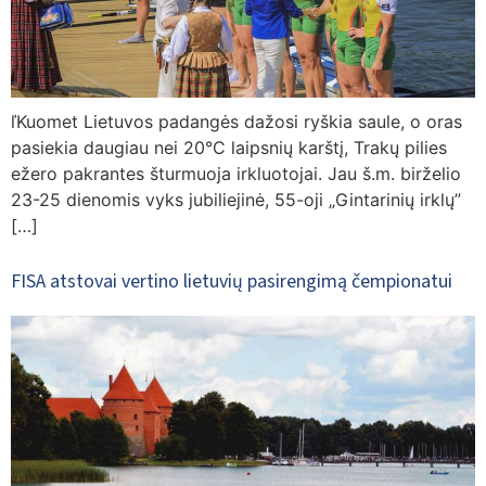
ľKuomet Lietuvos padangės dažosi ryškia saule, o oras
pasiekia daugiau nei 20°C laipsnių karštį, Trakų pilies
ežero pakrantes šturmuoja irkluotojai. Jau š.m. birželio
23-25 dienomis vyks jubiliejinė, 55-oji „Gintarinių irklų”
[…]
FISA atstovai vertino lietuvių pasirengimą čempionatui