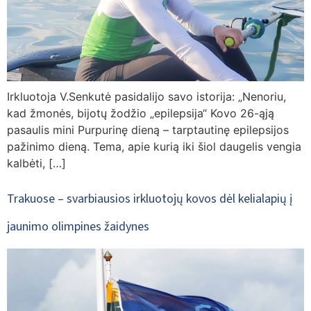
Irkluotoja V.Senkutė pasidalijo savo istorija: „Nenoriu,
kad žmonės, bijotų žodžio „epilepsija“ Kovo 26-ąją
pasaulis mini Purpurinę dieną – tarptautinę epilepsijos
pažinimo dieną. Tema, apie kurią iki šiol daugelis vengia
kalbėti, […]
Trakuose – svarbiausios irkluotojų kovos dėl kelialapių į
jaunimo olimpines žaidynes